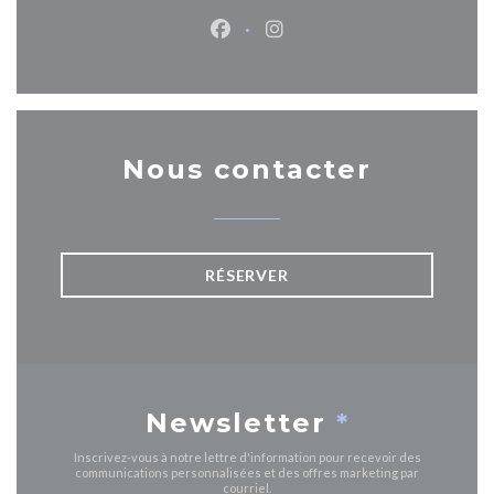
Facebook ((ouvre une nouvelle 
Instagram ((ouvre une nou
Nous contacter
RÉSERVER
Newsletter
*
Inscrivez-vous à notre lettre d'information pour recevoir des
communications personnalisées et des offres marketing par
courriel.