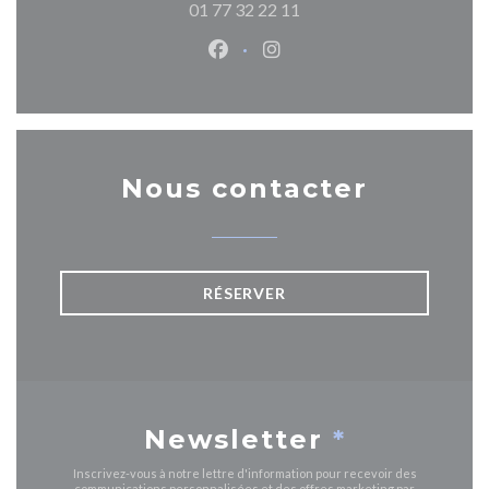
01 77 32 22 11
Facebook ((ouvre une nouvelle 
Instagram ((ouvre une nou
Nous contacter
RÉSERVER
Newsletter
*
Inscrivez-vous à notre lettre d'information pour recevoir des
communications personnalisées et des offres marketing par