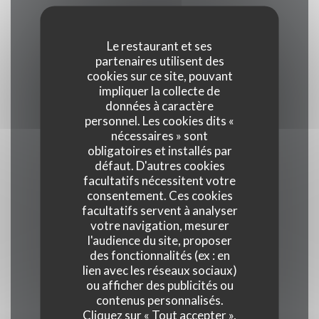
Le restaurant et ses
Cuisine
partenaires utilisent des
Bistronomique
cookies sur ce site, pouvant
impliquer la collecte de
données à caractère
Type de restaurant
personnel. Les cookies dits «
Café restaurant
nécessaires » sont
obligatoires et installés par
défaut. D'autres cookies
Services
facultatifs nécessitent votre
Plat à emporter, Accès aux personnes à mobilité
consentement. Ces cookies
réduite, Terrasse, Accès Wifi
facultatifs servent à analyser
votre navigation, mesurer
l'audience du site, proposer
Moyens de paiement
des fonctionnalités (ex : en
Carte bancaire, Ticket restaurant dématérialisé,
lien avec les réseaux sociaux)
ou afficher des publicités ou
Amex, Sans Contact, Apple Pay, Ticket
contenus personnalisés.
Restaurant, Paiement Sans Contact, American
Cliquez sur « Tout accepter »,