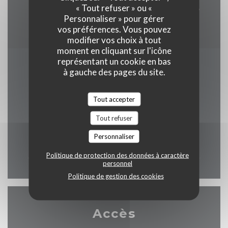
Express, Eurocard/Mastercard, Titres restaurant,
« Tout refuser » ou «
Personnaliser » pour gérer
Espèces, Visa, Carte Bleue
vos préférences. Vous pouvez
modifier vos choix à tout
moment en cliquant sur l'icône
représentant un cookie en bas
à gauche des pages du site.
Horaires
Tout accepter
Tout refuser
Lun
-
Dim
Personnaliser
07h30 - 02h00
Politique de protection des données à caractère
personnel
Politique de gestion des cookies
Accès