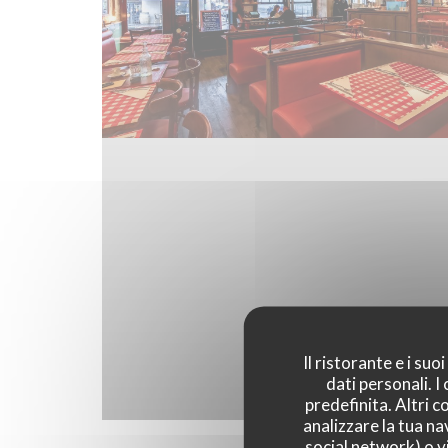
Il ristorante e i su
dati personali. 
predefinita. Altri 
analizzare la tua na
social network) o vi