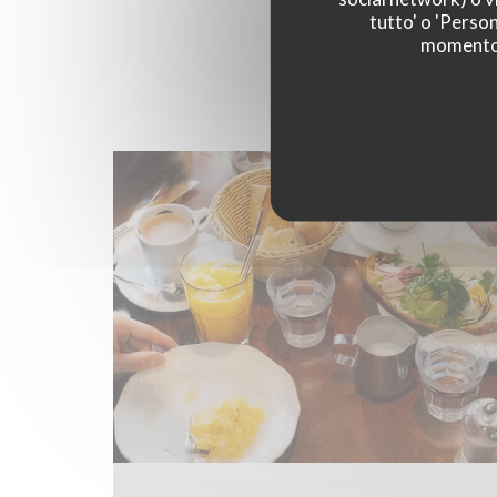
tutto' o 'Person
momento c