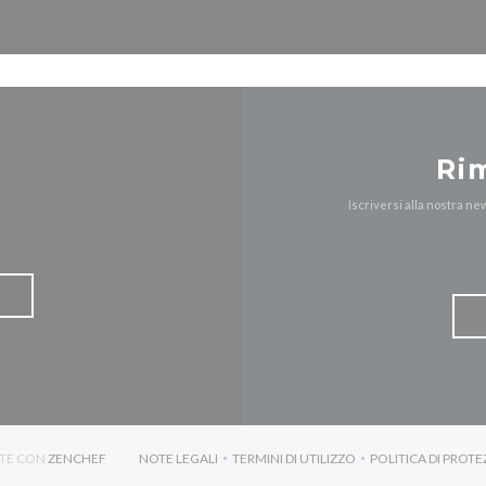
Ri
Iscriversi alla nostra n
((APRE UNA NUOVA FINESTRA))
NTE CON
ZENCHEF
NOTE LEGALI
TERMINI DI UTILIZZO
POLITICA DI PROTE
((APRE UNA NUOVA FINESTRA))
((APRE UNA NUOVA FINESTRA)