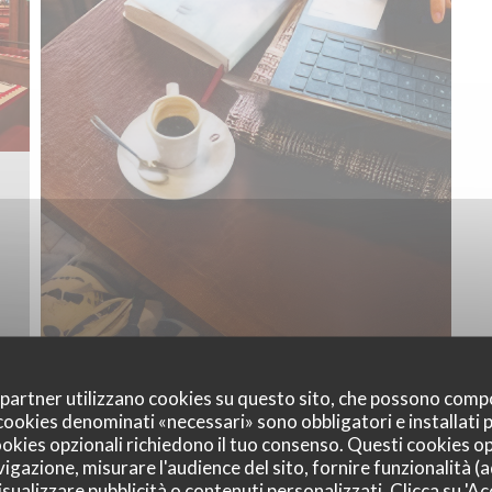
oi partner utilizzano cookies su questo sito, che possono comp
I cookies denominati «necessari» sono obbligatori e installati
cookies opzionali richiedono il tuo consenso. Questi cookies o
vigazione, misurare l'audience del sito, fornire funzionalità (
sualizzare pubblicità o contenuti personalizzati. Clicca su 'Acc