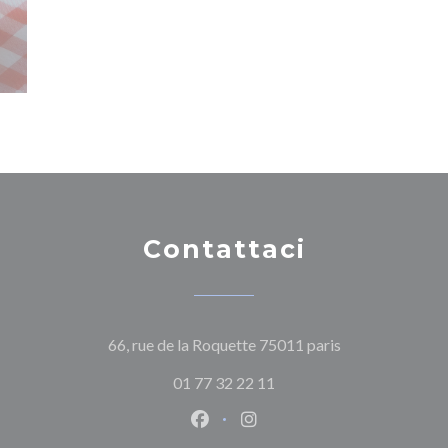
Contattaci
((apre una nuova
66, rue de la Roquette 75011 paris
01 77 32 22 11
Facebook ((apre una nuova fines
Instagram ((apre una nuov