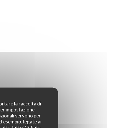
ortare la raccolta di
 per impostazione
pzionali servono per
ad esempio, legate ai
etta tutto', 'Rifiuta