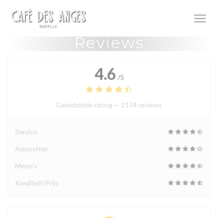
Cookies beheer paneel
Reviews
4.6
/5
Gemiddelde rating —
2174 reviews
Service
Atmosfeer
Menu's
Kwaliteit/Prijs