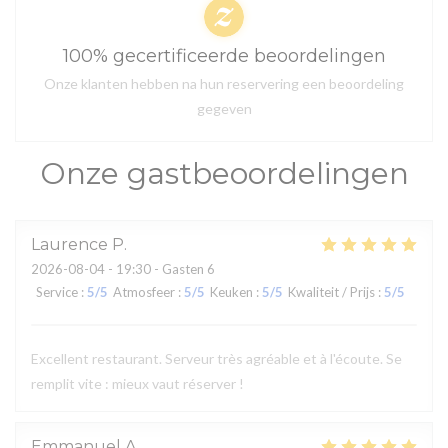
100% gecertificeerde beoordelingen
Onze klanten hebben na hun reservering een beoordeling
gegeven
Onze gastbeoordelingen
Laurence
P
2026-08-04
- 19:30 - Gasten 6
Service
:
5
/5
Atmosfeer
:
5
/5
Keuken
:
5
/5
Kwaliteit / Prijs
:
5
/5
Excellent restaurant. Serveur très agréable et à l'écoute. Se
remplit vite : mieux vaut réserver !
Emmanuel
A