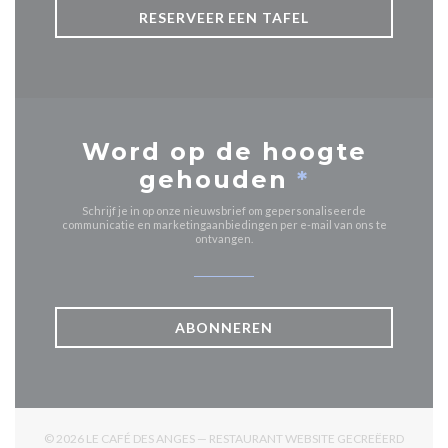
RESERVEER EEN TAFEL
Word op de hoogte
gehouden
*
Schrijf je in op onze nieuwsbrief om gepersonaliseerde
communicatie en marketingaanbiedingen per e-mail van ons te
ontvangen.
ABONNEREN
© 2026 LE CAFÉ DES ANGES — RESTAURANT WEBSITE GECREËERD