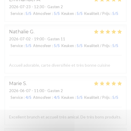
2026-07-23
- 12:30 - Gasten 2
Service
:
5
/5
Atmosfeer
:
5
/5
Keuken
:
5
/5
Kwaliteit / Prijs
:
5
/5
Nathalie
G
2026-07-02
- 19:00 - Gasten 11
Service
:
5
/5
Atmosfeer
:
5
/5
Keuken
:
5
/5
Kwaliteit / Prijs
:
5
/5
Accueil adorable, carte diversifiée et très bonne cuisine
Marie
S
2026-06-07
- 11:00 - Gasten 2
Service
:
4
/5
Atmosfeer
:
4
/5
Keuken
:
5
/5
Kwaliteit / Prijs
:
5
/5
Excellent brunch et accueil très amical. De très bons produits.