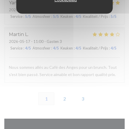
Yaminna
N
2026-05-21
- 20:15 - Gasten 2
Service
:
5
/5
Atmosfeer
:
5
/5
Keuken
:
4
/5
Kwaliteit / Prijs
:
5
/5
Martin
L
2026-05-17
- 11:00 - Gasten 3
Service
:
4
/5
Atmosfeer
:
4
/5
Keuken
:
4
/5
Kwaliteit / Prijs
:
4
/5
Nous sommes allés au Café des Anges pour un brunch. Tout
s'est bien passé. Service aimable et bon rapport qualité prix.
1
2
3