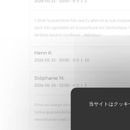
2026-05-31
- 10:00 - ゲスト 2
C'était la quatrième fois que j'y allais et je suis tou
sont très agréables et la nourriture est fantastique.
tartines beurre-confiture... délicieux !
Henri
K
2026-05-25
- 20:00 - ゲスト 10
Stéphanie
M
2026-05-24
- 12:00 - ゲスト 2
当サイトはクッキ
Prise en charge plutôt rapide (20 mns) de notre comm
tatine guacamole/radis, salade) et du sucré (jus d'or
viennoiseries mais c'est suffisamment complet et les 