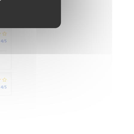
5
/5
4
/5
4
/5