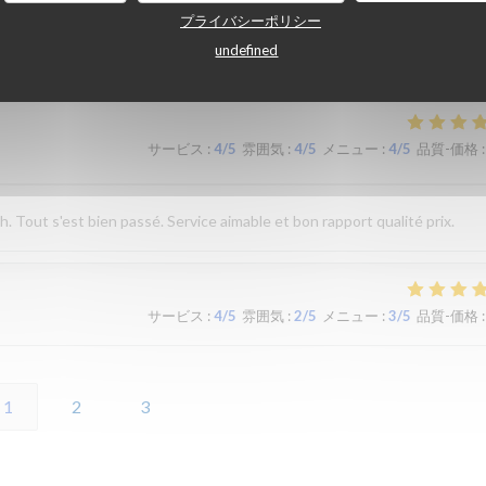
プライバシーポリシー
undefined
サービス
:
5
/5
雰囲気
:
5
/5
メニュー
:
4
/5
品質-価格
:
サービス
:
4
/5
雰囲気
:
4
/5
メニュー
:
4
/5
品質-価格
:
Tout s'est bien passé. Service aimable et bon rapport qualité prix.
サービス
:
4
/5
雰囲気
:
2
/5
メニュー
:
3
/5
品質-価格
:
1
2
3