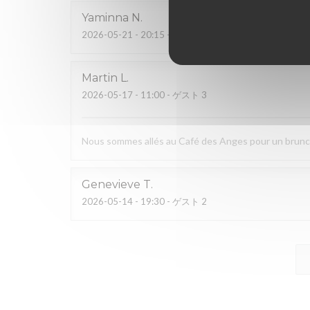
Yaminna
N
2026-05-21
- 20:15 - ゲスト 2
Martin
L
2026-05-17
- 11:00 - ゲスト 3
Nous sommes allés au Café des Anges pour un brunch. 
Genevieve
T
2026-05-14
- 19:30 - ゲスト 2