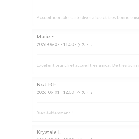
Accueil adorable, carte diversifiée et très bonne cuis
Marie
S
2026-06-07
- 11:00 - ゲスト 2
Excellent brunch et accueil très amical. De très bons 
NAJIB
E
2026-06-01
- 12:00 - ゲスト 2
Bien évidemment !
Krystale
L