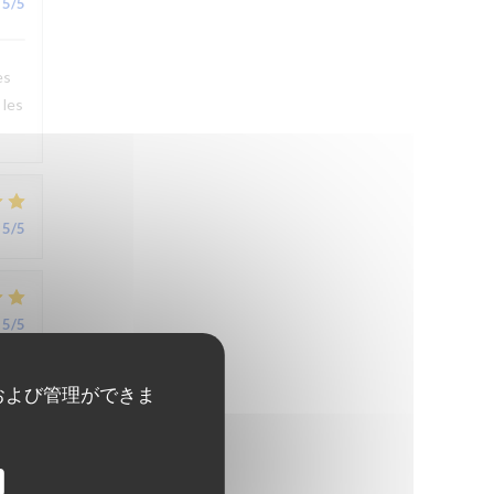
5
/5
es
 les
5
/5
5
/5
および管理ができま
r,