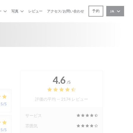
予約
ー
写真
レビュー
アクセス/お問い合わせ
JA
4.6
/5
評価の平均 —
2174 レビュー
5
/5
サービス
雰囲気
5
/5