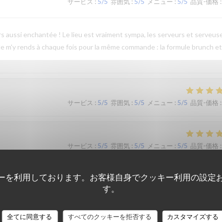
サービス
:
5
/5
雰囲気
:
5
/5
メニュー
:
5
/5
品質-価格
:
jours aussi enchantée ! Le lieu est vraiment sympa, les serveurs et serveus
 Je m'y rends à chaque fois pour la même commande : la formule brunch et
サービス
:
5
/5
雰囲気
:
5
/5
メニュー
:
5
/5
品質-価格
:
サービス
:
5
/5
雰囲気
:
5
/5
メニュー
:
5
/5
品質-価格
:
ーを利用しております。お客様自身でクッキー利用の設定
ande de brunch qui est complet avec du salé (oeufs brouillés, mini burge
す。
ange, cake, granola au fromage blanc) avec boisson chaude. Pas de pain ni
produits sont très frais!
全てに同意する
すべてのクッキーを拒否する
カスタマイズする