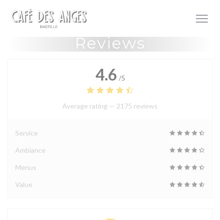
Personalizing your cookie choices
Reviews
4.6
/5
Average rating —
2175 reviews
Service
Ambiance
Menus
Value