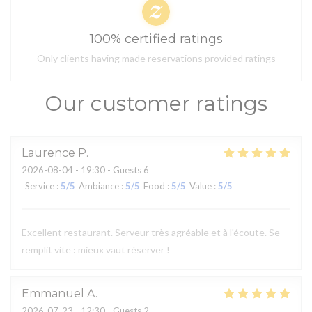
100% certified ratings
Only clients having made reservations provided ratings
Our customer ratings
Laurence
P
2026-08-04
- 19:30 - Guests 6
Service
:
5
/5
Ambiance
:
5
/5
Food
:
5
/5
Value
:
5
/5
Excellent restaurant. Serveur très agréable et à l'écoute. Se
remplit vite : mieux vaut réserver !
Emmanuel
A
2026-07-23
- 12:30 - Guests 2