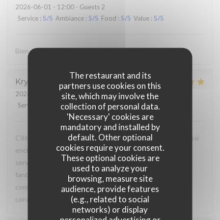
2026-06-01
- 12:00 - Guests 2
Service
:
5
/5
Ambiance
:
5
/5
Food
:
5
/5
Value
:
5
/5
Bien évidemment !
The restaurant and its
Krystale
L
partners use cookies on this
2026-05-31
- 10:00 - Guests 2
site, which may involve the
collection of personal data.
Service
:
5
/5
Ambiance
:
5
/5
Food
:
5
/5
Value
:
5
/5
'Necessary' cookies are
mandatory and installed by
default. Other optional
C'était la quatrième fois que j'y allais et je suis toujours aussi
cookies require your consent.
enchantée ! Le lieu est vraiment sympa, les serveurs et
These optional cookies are
serveuses sont très agréables et la nourriture est
used to analyze your
fantastique. Je m'y rends à chaque fois pour la même
browsing, measure site
commande : la formule brunch et les tartines beurre-
audience, provide features
(e.g., related to social
confiture... délicieux !
networks) or display
personalized advertising or