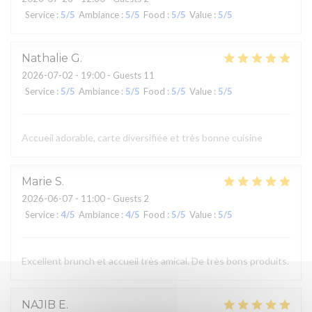
Service
:
5
/5
Ambiance
:
5
/5
Food
:
5
/5
Value
:
5
/5
Nathalie
G
2026-07-02
- 19:00 - Guests 11
Service
:
5
/5
Ambiance
:
5
/5
Food
:
5
/5
Value
:
5
/5
Accueil adorable, carte diversifiée et très bonne cuisine
Marie
S
2026-06-07
- 11:00 - Guests 2
Service
:
4
/5
Ambiance
:
4
/5
Food
:
5
/5
Value
:
5
/5
Excellent brunch et accueil très amical. De très bons produits.
NAJIB
E