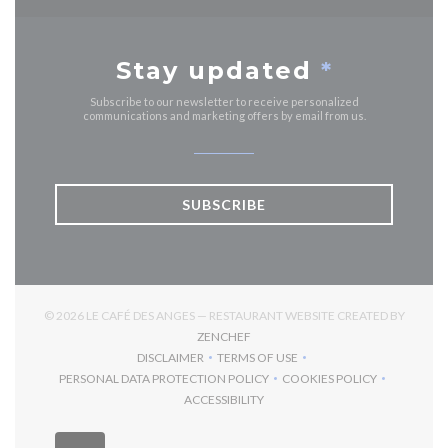
Stay updated
*
Subscribe to our newsletter to receive personalized
communications and marketing offers by email from us.
SUBSCRIBE
© 2026 LE CAFÉ DES ANGES — RESTAURANT WEBSITE CREATED BY
((OPENS IN A NEW WINDOW))
ZENCHEF
DISCLAIMER
TERMS OF USE
((OPENS IN A NEW WINDOW))
((OPENS IN A NEW WINDOW))
PERSONAL DATA PROTECTION POLICY
COOKIES POLICY
((OPENS IN A NEW WINDOW))
((OPENS IN A NEW 
ACCESSIBILITY
((OPENS IN A NEW WINDOW))