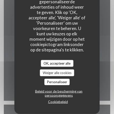
Paiement Sans ContactPaiement Sans Contact,
gepersonaliseerde
advertenties of inhoud weer
American Express, Eurocard / Mastercard,
te geven. Klik op 'OK,
restaurant van Titres, Contant geld, Visa,
accepteer alle', 'Weiger alle' of
Debetkaart
'Personaliseer' om uw
voorkeuren te beheren. U
kunt uw keuzes op elk
moment wijzigen door op het
cookiepictogram linksonder
Openingstijden
op de sitepagina's te klikken.
OK, accepteer alle
Weiger alle cookies
Maa
-
Zon
Personaliseer
07:30 - 02:00
Beleid voor de bescherming van
persoonsgegevens
Cookiebeleid