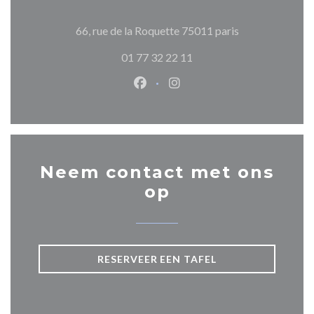
((opent in een n
66, rue de la Roquette 75011 paris
01 77 32 22 11
Facebook ((opent in een nieuw 
Instagram ((opent in een 
Neem contact met ons
op
RESERVEER EEN TAFEL