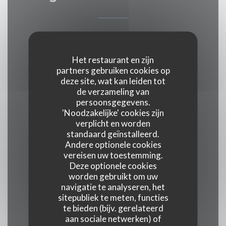
Keuken
Bistronomique
Het restaurant en zijn
partners gebruiken cookies op
deze site, wat kan leiden tot
Soort bedrijf
de verzameling van
Coffee restaurant
persoonsgegevens.
'Noodzakelijke' cookies zijn
verplicht en worden
Diensten
standaard geïnstalleerd.
Haal maaltijden weg, Geblokkeerde toegang,
Andere optionele cookies
vereisen uw toestemming.
Terras, WIFI
Deze optionele cookies
worden gebruikt om uw
Betaalmethoden
navigatie te analyseren, het
sitepubliek te meten, functies
Card, Ticket restaurant dématérialisé, Amex,
te bieden (bijv. gerelateerd
Zonder contact, Apple Pay, Restaurant Ticket,
aan sociale netwerken) of