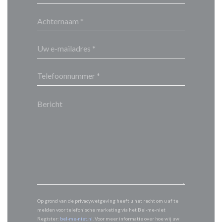
Op grond van de privacywetgeving heeft u het recht om u af te
melden voor telefonische marketing via het Bel-me-niet
Register:
bel-me-niet.nl
. Voor meer informatie over hoe wij uw