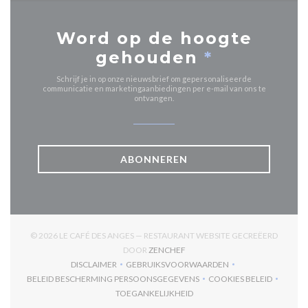
Word op de hoogte
gehouden
*
Schrijf je in op onze nieuwsbrief om gepersonaliseerde
communicatie en marketingaanbiedingen per e-mail van ons te
ontvangen.
ABONNEREN
© 2026 LE CAFÉ DES ANGES — RESTAURANT WEBSITE GECREËERD
((OPENT IN EEN NIEUW VENSTER
DOOR
ZENCHEF
DISCLAIMER
GEBRUIKSVOORWAARDEN
((OPENT IN EEN NIEUW VENSTER))
((OPENT IN EEN NIEUW VENSTER)
BELEID BESCHERMING PERSOONSGEGEVENS
COOKIES BELEID
((OPENT IN EEN NIEUW VENSTER))
((OPENT IN EEN
TOEGANKELIJKHEID
((OPENT IN EEN NIEUW VENSTER))