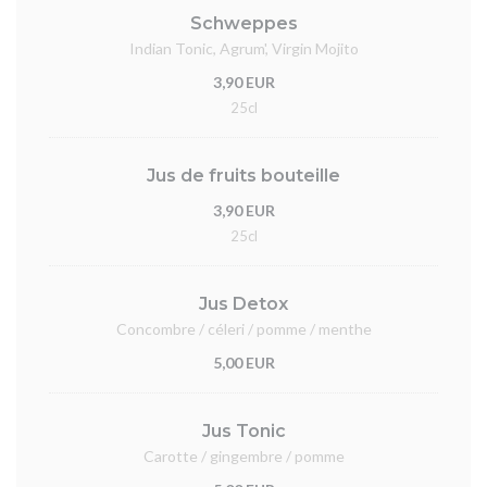
Schweppes
Indian Tonic, Agrum', Virgin Mojito
3,90 EUR
25cl
Jus de fruits bouteille
3,90 EUR
25cl
Jus Detox
Concombre / céleri / pomme / menthe
5,00 EUR
Jus Tonic
Carotte / gingembre / pomme