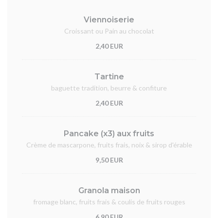
Viennoiserie
Croissant ou Pain au chocolat
2,40 EUR
Tartine
baguette tradition, beurre & confiture
2,40 EUR
Pancake (x3) aux fruits
Crème de mascarpone, fruits frais, noix & sirop d'érable
9,50 EUR
Granola maison
fromage blanc, fruits frais & coulis de fruits rouges
6,90 EUR