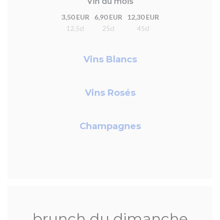
Vin du mois
3,50 EUR
6,90 EUR
12,30 EUR
12,5cl
25cl
45cl
Vins Blancs
Vins Rosés
Champagnes
brunch du dimanche