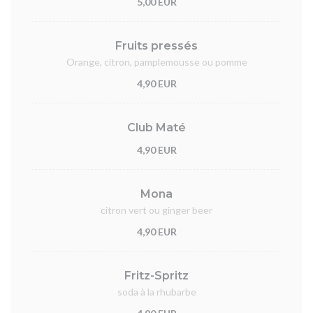
5,00 EUR
Fruits pressés
Orange, citron, pamplemousse ou pomme
4,90 EUR
Club Maté
4,90 EUR
Mona
citron vert ou ginger beer
4,90 EUR
Fritz-Spritz
soda à la rhubarbe