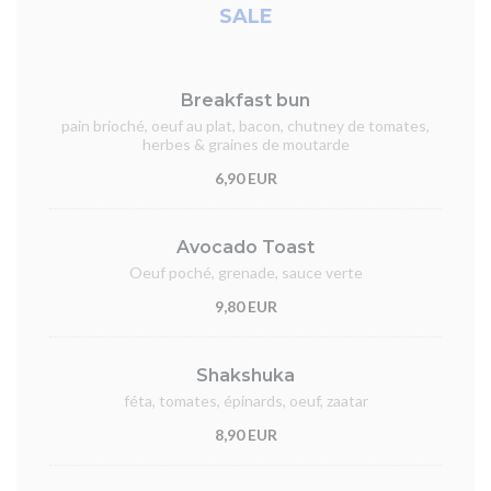
SALE
Breakfast bun
pain brioché, oeuf au plat, bacon, chutney de tomates,
herbes & graines de moutarde
6,90 EUR
Avocado Toast
Oeuf poché, grenade, sauce verte
9,80 EUR
Shakshuka
féta, tomates, épinards, oeuf, zaatar
8,90 EUR