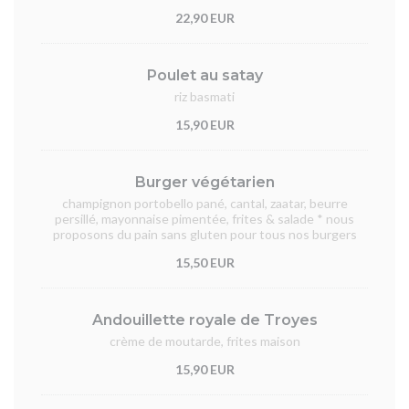
22,90 EUR
Poulet au satay
riz basmati
15,90 EUR
Burger végétarien
champignon portobello pané, cantal, zaatar, beurre
persillé, mayonnaise pimentée, frites & salade * nous
proposons du pain sans gluten pour tous nos burgers
15,50 EUR
Andouillette royale de Troyes
crème de moutarde, frites maison
15,90 EUR