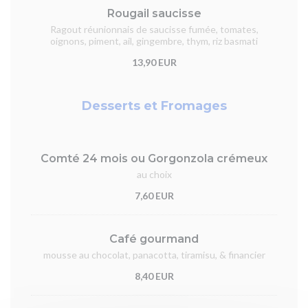
Rougail saucisse
Ragout réunionnais de saucisse fumée, tomates,
oignons, piment, ail, gingembre, thym, riz basmati
13,90 EUR
Desserts et Fromages
Comté 24 mois ou Gorgonzola crémeux
au choix
7,60 EUR
Café gourmand
mousse au chocolat, panacotta, tiramisu, & financier
8,40 EUR