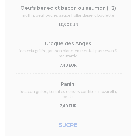
Oeufs benedict bacon ou saumon (+2)
muffin, oeuf poché, sauce hollandaise, ciboulette
10,90 EUR
Croque des Anges
focaccia grillée, jambon blanc, emmental, parmesan &
moutarde
7,40 EUR
Panini
focaccia grillée, tomates cerises confites, mozarella,
pesto
7,40 EUR
SUCRE