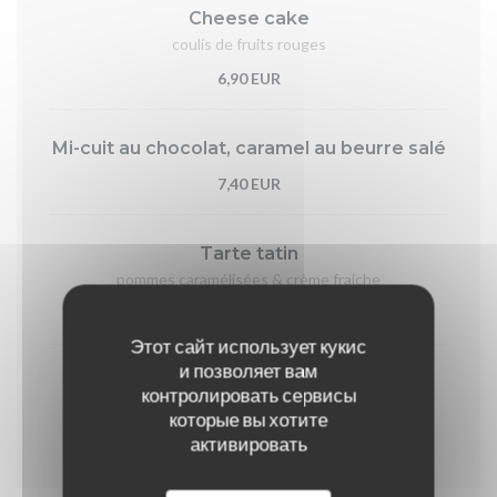
Cheese cake
coulis de fruits rouges
6,90 EUR
Mi-cuit au chocolat, caramel au beurre salé
7,40 EUR
Tarte tatin
pommes caramélisées & crème fraiche
7,40 EUR
Этот сайт использует кукис
и позволяет вам
Crème brûlée
контролировать сервисы
которые вы хотите
6,90 EUR
активировать