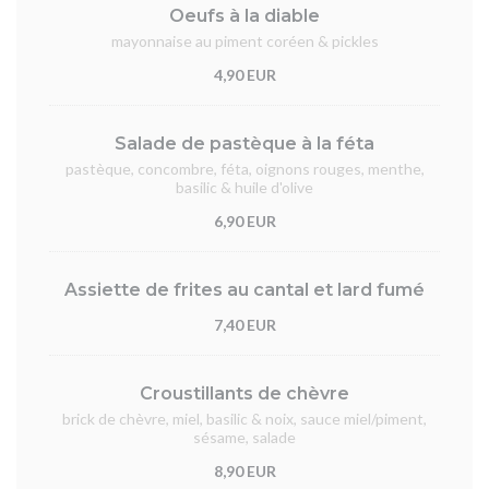
Oeufs à la diable
mayonnaise au piment coréen & pickles
4,90 EUR
Salade de pastèque à la féta
pastèque, concombre, féta, oignons rouges, menthe,
basilic & huile d'olive
6,90 EUR
Assiette de frites au cantal et lard fumé
7,40 EUR
Croustillants de chèvre
brick de chèvre, miel, basilic & noix, sauce miel/piment,
sésame, salade
8,90 EUR