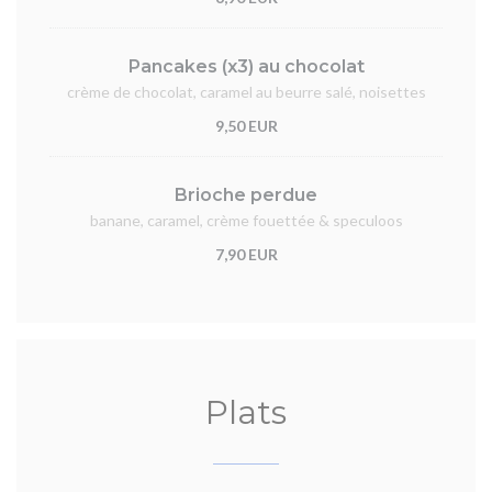
Pancakes (x3) au chocolat
crème de chocolat, caramel au beurre salé, noisettes
9,50 EUR
Brioche perdue
banane, caramel, crème fouettée & speculoos
7,90 EUR
Plats