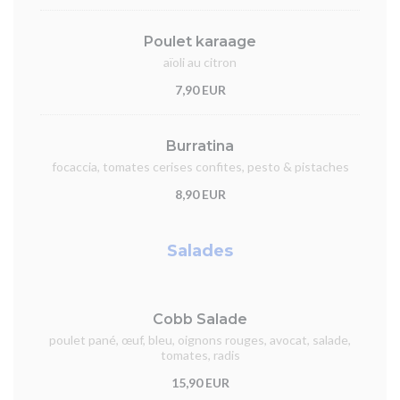
Poulet karaage
aïoli au citron
7,90 EUR
Burratina
focaccia, tomates cerises confites, pesto & pistaches
8,90 EUR
Salades
Cobb Salade
poulet pané, œuf, bleu, oignons rouges, avocat, salade,
tomates, radis
15,90 EUR