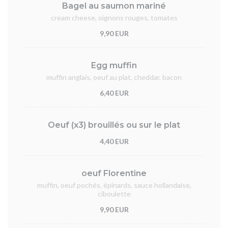
Bagel au saumon mariné
cream cheese, oignons rouges, tomates
9,90 EUR
Egg muffin
muffin anglais, oeuf au plat, cheddar, bacon
6,40 EUR
Oeuf (x3) brouillés ou sur le plat
4,40 EUR
oeuf Florentine
muffin, oeuf pochés, épinards, sauce hollandaise,
ciboulette
9,90 EUR