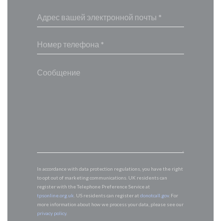
In accordance with data protection regulations, you have the right
to opt out of marketing communications. UK residents can
register with the Telephone Preference Service at
tpsonline.org.uk
. US residents can register at
donotcall.gov
. For
more information about how we process your data, please see our
privacy policy
.