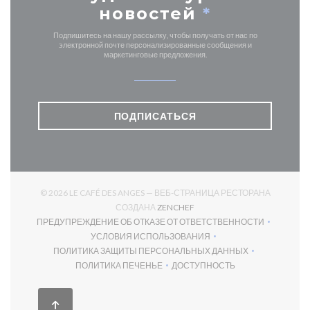
новостей
*
Подпишитесь на нашу рассылку, чтобы получать от нас по
электронной почте персонализированные сообщения и
маркетинговые предложения.
ПОДПИСАТЬСЯ
© 2026 LE CAFÉ DES ANGES — ВЕБ-СТРАНИЦА РЕСТОРАНА
((ОТКРЫВАЕТСЯ В НОВОМ О
СОЗДАНА
ZENCHEF
ПРЕДУПРЕЖДЕНИЕ ОБ ОТКАЗЕ ОТ ОТВЕТСТВЕННОСТИ
((ОТКРЫВАЕТСЯ В НОВОМ ОКНЕ))
УСЛОВИЯ ИСПОЛЬЗОВАНИЯ
((ОТКРЫВАЕТСЯ В НОВОМ ОКНЕ))
ПОЛИТИКА ЗАЩИТЫ ПЕРСОНАЛЬНЫХ ДАННЫХ
((ОТКРЫВАЕТСЯ В НОВОМ ОКНЕ))
ПОЛИТИКА ПЕЧЕНЬЕ
ДОСТУПНОСТЬ
((ОТКРЫВАЕТСЯ В НОВОМ ОКНЕ))
((ОТКРЫВАЕТСЯ В НОВОМ