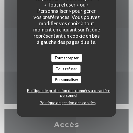
Express, Eurocard/Mastercard, Titres restaurant,
« Tout refuser » ou «
Personnaliser » pour gérer
Espèces, Visa, Carte Bleue
vos préférences. Vous pouvez
modifier vos choix à tout
moment en cliquant sur l'icône
représentant un cookie en bas
à gauche des pages du site.
Horaires
Tout accepter
Tout refuser
Lun
-
Dim
Personnaliser
07h30 - 02h00
Politique de protection des données à caractère
personnel
Politique de gestion des cookies
Accès