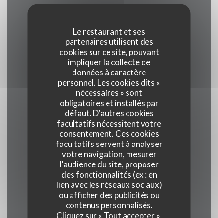
Le restaurant et ses
Cuisine
partenaires utilisent des
Bistronomique
cookies sur ce site, pouvant
impliquer la collecte de
données à caractère
Type de restaurant
personnel. Les cookies dits «
Café restaurant
nécessaires » sont
obligatoires et installés par
défaut. D'autres cookies
Services
facultatifs nécessitent votre
Plat à emporter, Accès aux personnes à mobilité
consentement. Ces cookies
réduite, Terrasse, Accès Wifi
facultatifs servent à analyser
votre navigation, mesurer
l'audience du site, proposer
Moyens de paiement
des fonctionnalités (ex : en
Carte bancaire, Ticket restaurant dématérialisé,
lien avec les réseaux sociaux)
ou afficher des publicités ou
Amex, Sans Contact, Apple Pay, Ticket
contenus personnalisés.
Restaurant, Paiement Sans Contact, American
Cliquez sur « Tout accepter »,