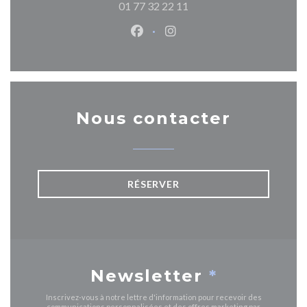
01 77 32 22 11
Facebook ((ouvre une nouvelle 
Instagram ((ouvre une nou
Nous contacter
RÉSERVER
Newsletter
*
Inscrivez-vous à notre lettre d'information pour recevoir des
communications personnalisées et des offres marketing par