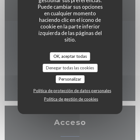
gestionar sus preferencias.
Efectivo, Visa, Tarjeta de Crédito
Puede cambiar sus opciones
en cualquier momento
haciendo clic en el icono de
cookie en la parte inferior
izquierda de las páginas del
Horario de apertura
sitio.
OK, aceptar todas
Denegar todas las cookies
Lun
-
Dom
07:30 - 02:00
Personalizar
Política de protección de datos personales
Política de gestión de cookies
Acceso