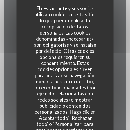
El restaurante y sus socios
utilizan cookies en este sitio,
Cocina
lo que puede implicar la
recopilación de datos
personales. Las cookies
Tipo de negocio
denominadas «necesarias»
Café restaurante
son obligatorias y se instalan
por defecto. Otras cookies
opcionales requieren su
Servicios
consentimiento. Estas
Comida para Llevar, Acceso a Discapacitados,
cookies opcionales sirven
para analizar su navegación,
Terraza, Acceso WiFi
medir la audiencia del sitio,
ofrecer funcionalidades (por
Métodos de pago
ejemplo, relacionadas con
redes sociales) o mostrar
Ticket restaurante digital, Amex, Sin contacto,
publicidad o contenidos
Apple Pay, Ticket Restaurant, Contactless
personalizados. Haga clic en
Payment, American Express,
'Aceptar todo', 'Rechazar
todo' o 'Personalizar' para
Eurocard/Mastercard, Tickets restaurante,