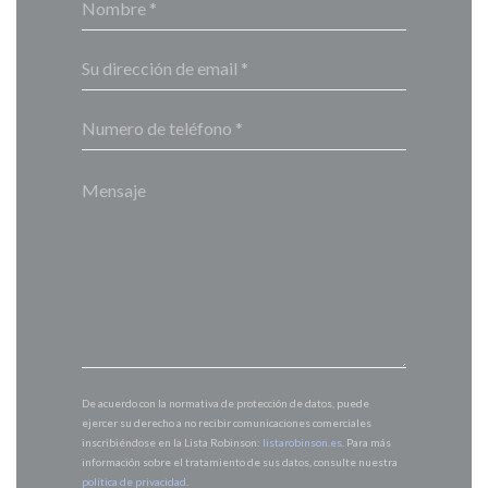
De acuerdo con la normativa de protección de datos, puede
ejercer su derecho a no recibir comunicaciones comerciales
inscribiéndose en la Lista Robinson:
listarobinson.es
. Para más
información sobre el tratamiento de sus datos, consulte nuestra
política de privacidad
.