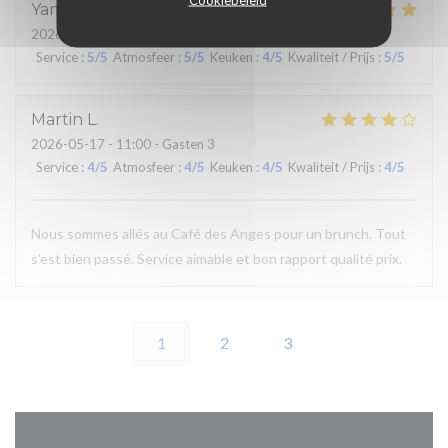
Yaminna
N
2026-05-21
- 20:15 - Gasten 2
Service
:
5
/5
Atmosfeer
:
5
/5
Keuken
:
4
/5
Kwaliteit / Prijs
:
5
/5
Martin
L
2026-05-17
- 11:00 - Gasten 3
Service
:
4
/5
Atmosfeer
:
4
/5
Keuken
:
4
/5
Kwaliteit / Prijs
:
4
/5
Nous sommes allés au Café des Anges pour un brunch. Tout
s'est bien passé. Service aimable et bon rapport qualité prix.
1
2
3