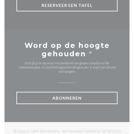
RESERVEER EEN TAFEL
Word op de hoogte
gehouden
*
Schrijf je in op onze nieuwsbrief om gepersonaliseerde
communicatie en marketingaanbiedingen per e-mail van ons te
ontvangen.
ABONNEREN
© 2026 LE CAFÉ DES ANGES — RESTAURANT WEBSITE GECREËERD