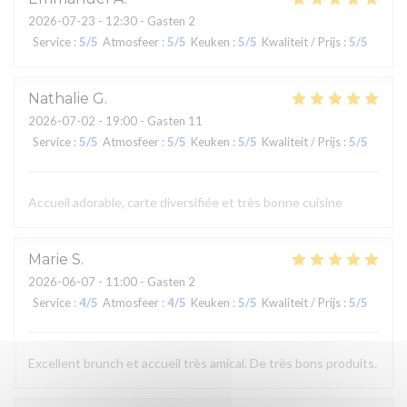
2026-07-23
- 12:30 - Gasten 2
Service
:
5
/5
Atmosfeer
:
5
/5
Keuken
:
5
/5
Kwaliteit / Prijs
:
5
/5
Nathalie
G
2026-07-02
- 19:00 - Gasten 11
Service
:
5
/5
Atmosfeer
:
5
/5
Keuken
:
5
/5
Kwaliteit / Prijs
:
5
/5
Accueil adorable, carte diversifiée et très bonne cuisine
Marie
S
2026-06-07
- 11:00 - Gasten 2
Service
:
4
/5
Atmosfeer
:
4
/5
Keuken
:
5
/5
Kwaliteit / Prijs
:
5
/5
Excellent brunch et accueil très amical. De très bons produits.