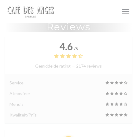
Cookies beheer paneel
Reviews
4.6
/5
Gemiddelde rating —
2174 reviews
Service
Atmosfeer
Menu's
Kwaliteit/Prijs