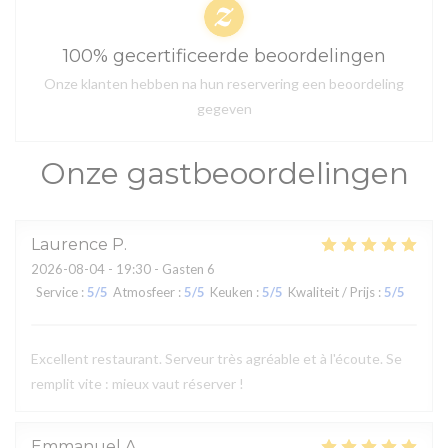
100% gecertificeerde beoordelingen
Onze klanten hebben na hun reservering een beoordeling
gegeven
Onze gastbeoordelingen
Laurence
P
2026-08-04
- 19:30 - Gasten 6
Service
:
5
/5
Atmosfeer
:
5
/5
Keuken
:
5
/5
Kwaliteit / Prijs
:
5
/5
Excellent restaurant. Serveur très agréable et à l'écoute. Se
remplit vite : mieux vaut réserver !
Emmanuel
A