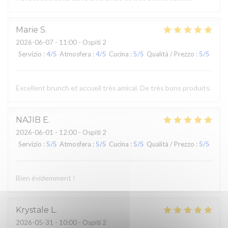
Marie
S
2026-06-07
- 11:00 - Ospiti 2
Servizio
:
4
/5
Atmosfera
:
4
/5
Cucina
:
5
/5
Qualità / Prezzo
:
5
/5
Excellent brunch et accueil très amical. De très bons produits.
NAJIB
E
2026-06-01
- 12:00 - Ospiti 2
Servizio
:
5
/5
Atmosfera
:
5
/5
Cucina
:
5
/5
Qualità / Prezzo
:
5
/5
Bien évidemment !
Krystale
L
2026-05-31
- 10:00 - Ospiti 2