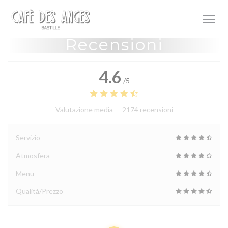
Personalizzazione delle tue scelte sui cookie
Recensioni
4.6
/5
Valutazione media —
2174 recensioni
Servizio
Atmosfera
Menu
Qualità/Prezzo