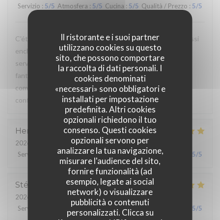
Servizio
:
5
/5
Atmosfera
:
5
/5
Cucina
:
5
/5
Qualità / Prezzo
:
5
/5
Il ristorante e i suoi partner
C'était la quatrième fois que j'y allais et je suis toujours aussi
utilizzano cookies su questo
enchantée ! Le lieu est vraiment sympa, les serveurs et
sito, che possono comportare
serveuses sont très agréables et la nourriture est
la raccolta di dati personali. I
fantastique. Je m'y rends à chaque fois pour la même
cookies denominati
commande : la formule brunch et les tartines beurre-
«necessari» sono obbligatori e
installati per impostazione
confiture... délicieux !
predefinita. Altri cookies
opzionali richiedono il tuo
consenso. Questi cookies
Henri
K
opzionali servono per
2026-05-25
- 20:00 - Ospiti 10
analizzare la tua navigazione,
Servizio
:
5
/5
Atmosfera
:
5
/5
Cucina
:
5
/5
Qualità / Prezzo
:
5
/5
misurare l'audience del sito,
fornire funzionalità (ad
esempio, legate ai social
Stéphanie
M
network) o visualizzare
2026-05-24
- 12:00 - Ospiti 2
pubblicità o contenuti
Servizio
:
5
/5
Atmosfera
:
5
/5
Cucina
:
5
/5
Qualità / Prezzo
:
5
/5
personalizzati. Clicca su