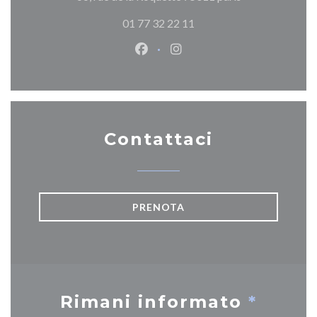
01 77 32 22 11
Facebook ((apre una nuova fines
Instagram ((apre una nuov
Contattaci
PRENOTA
Rimani informato
*