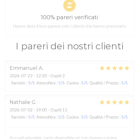
100% pareri verificati
Hanno dato il loro parere solo i clienti che hanno prenotato
I pareri dei nostri clienti
Emmanuel
A
2026-07-23
- 12:30 - Ospiti 2
Servizio
:
5
/5
Atmosfera
:
5
/5
Cucina
:
5
/5
Qualità / Prezzo
:
5
/5
Nathalie
G
2026-07-02
- 19:00 - Ospiti 11
Servizio
:
5
/5
Atmosfera
:
5
/5
Cucina
:
5
/5
Qualità / Prezzo
:
5
/5
Accueil adorable, carte diversifiée et très bonne cuisine