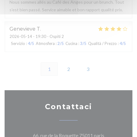
Nous sommes allés au Café des Anges pour un brunch. Tout
s'est bien passé. Service aimable et bon rapport qualité prix.
Genevieve
T
2026-05-14
- 19:30 - Ospiti 2
Servizio
:
4
/5
Atmosfera
:
2
/5
Cucina
:
3
/5
Qualità / Prezzo
:
4
/5
1
2
3
Contattaci
((apre una nuova
66, rue de la Roquette 75011 paris