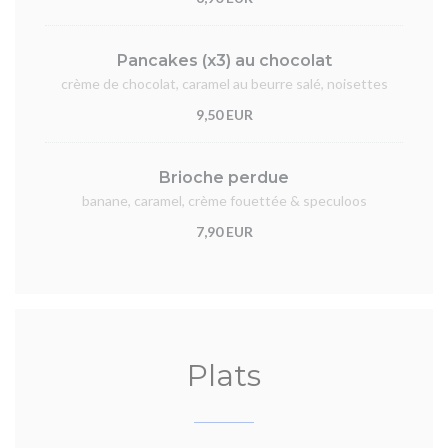
Pancakes (x3) au chocolat
crème de chocolat, caramel au beurre salé, noisettes
9,50 EUR
Brioche perdue
banane, caramel, crème fouettée & speculoos
7,90 EUR
Plats