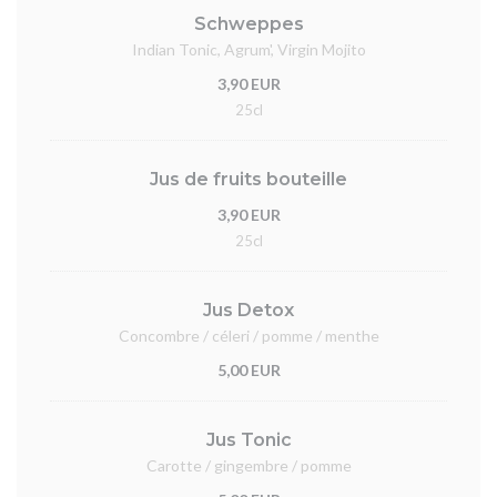
Schweppes
Indian Tonic, Agrum', Virgin Mojito
3,90 EUR
25cl
Jus de fruits bouteille
3,90 EUR
25cl
Jus Detox
Concombre / céleri / pomme / menthe
5,00 EUR
Jus Tonic
Carotte / gingembre / pomme