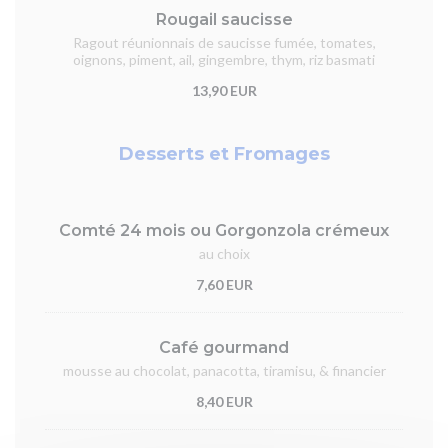
Rougail saucisse
Ragout réunionnais de saucisse fumée, tomates,
oignons, piment, ail, gingembre, thym, riz basmati
13,90 EUR
Desserts et Fromages
Comté 24 mois ou Gorgonzola crémeux
au choix
7,60 EUR
Café gourmand
mousse au chocolat, panacotta, tiramisu, & financier
8,40 EUR