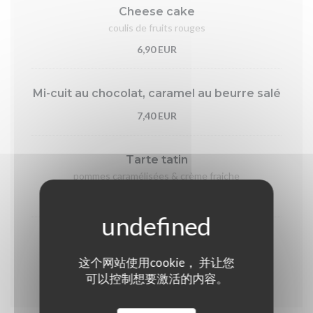
Cheese cake
coulis de fruits rouges
6,90 EUR
Mi-cuit au chocolat, caramel au beurre salé
7,40 EUR
Tarte tatin
pommes caramélisées & crème fraiche
7,40 EUR
Crème brûlée
这个网站使用cookie， 并让您
6,90 EUR
可以控制想要激活的内容。