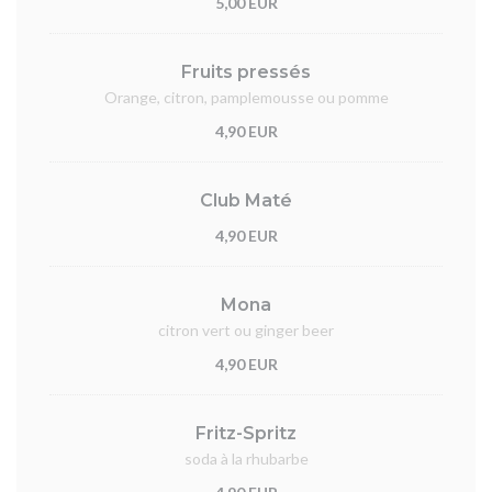
5,00 EUR
Fruits pressés
Orange, citron, pamplemousse ou pomme
4,90 EUR
Club Maté
4,90 EUR
Mona
citron vert ou ginger beer
4,90 EUR
Fritz-Spritz
soda à la rhubarbe