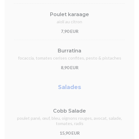
Poulet karaage
aïoli au citron
7,90 EUR
Burratina
focaccia, tomates cerises confites, pesto & pistaches
8,90 EUR
Salades
Cobb Salade
poulet pané, œuf, bleu, oignons rouges, avocat, salade,
tomates, radis
15,90 EUR