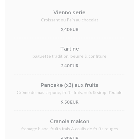
Viennoiserie
Croissant ou Pain au chocolat
2,40 EUR
Tartine
baguette tradition, beurre & confiture
2,40 EUR
Pancake (x3) aux fruits
Crème de mascarpone, fruits frais, noix & sirop d'érable
9,50 EUR
Granola maison
fromage blanc, fruits frais & coulis de fruits rouges
6,90 EUR