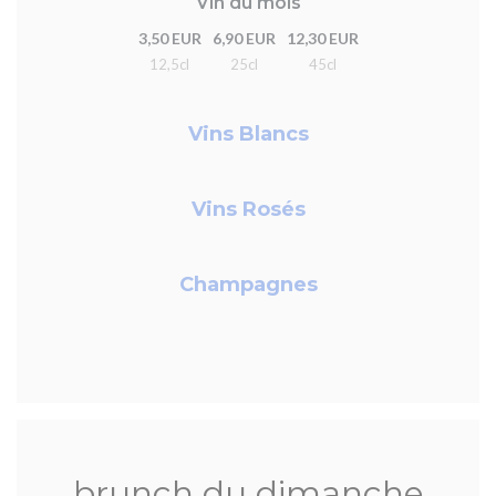
Vin du mois
3,50 EUR
6,90 EUR
12,30 EUR
12,5cl
25cl
45cl
Vins Blancs
Vins Rosés
Champagnes
brunch du dimanche