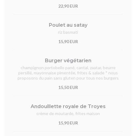
22,90 EUR
Poulet au satay
riz basmati
15,90 EUR
Burger végétarien
champignon portobello pané, cantal, zaatar, beurre
persillé, mayonnaise pimentée, frites & salade * nous
proposons du pain sans gluten pour tous nos burgers
15,50 EUR
Andouillette royale de Troyes
crème de moutarde, frites maison
15,90 EUR