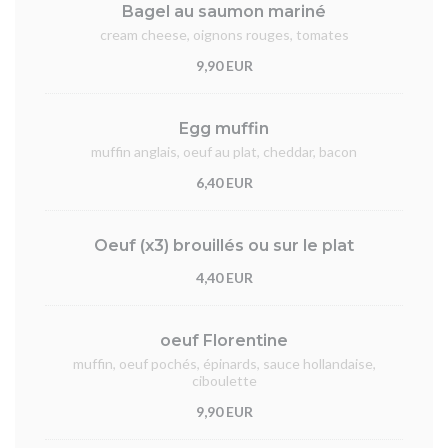
Bagel au saumon mariné
cream cheese, oignons rouges, tomates
9,90 EUR
Egg muffin
muffin anglais, oeuf au plat, cheddar, bacon
6,40 EUR
Oeuf (x3) brouillés ou sur le plat
4,40 EUR
oeuf Florentine
muffin, oeuf pochés, épinards, sauce hollandaise,
ciboulette
9,90 EUR