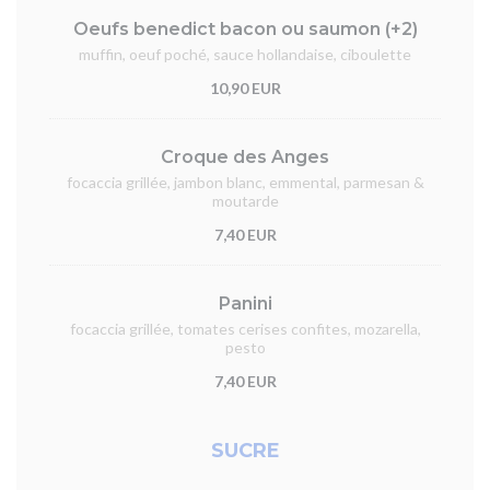
Oeufs benedict bacon ou saumon (+2)
muffin, oeuf poché, sauce hollandaise, ciboulette
10,90 EUR
Croque des Anges
focaccia grillée, jambon blanc, emmental, parmesan &
moutarde
7,40 EUR
Panini
focaccia grillée, tomates cerises confites, mozarella,
pesto
7,40 EUR
SUCRE