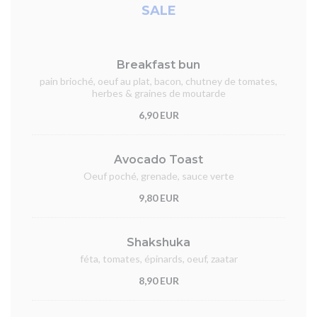
SALE
Breakfast bun
pain brioché, oeuf au plat, bacon, chutney de tomates,
herbes & graines de moutarde
6,90 EUR
Avocado Toast
Oeuf poché, grenade, sauce verte
9,80 EUR
Shakshuka
féta, tomates, épinards, oeuf, zaatar
8,90 EUR