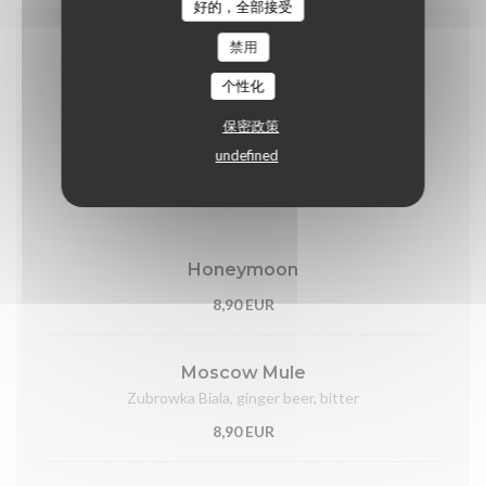
好的，全部接受
禁用
Les boissons
个性化
保密政策
undefined
Cocktails
Honeymoon
8,90 EUR
Moscow Mule
Zubrowka Biala, ginger beer, bitter
8,90 EUR