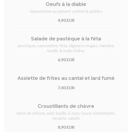
Oeufs à la diable
mayonnaise au piment coréen & pickles
4,90 EUR
Salade de pastèque à la féta
pastèque, concombre, féta, oignons rouges, menthe,
basilic & huile d'olive
6,90 EUR
Assiette de frites au cantal et lard fumé
7,40 EUR
Croustillants de chèvre
brick de chèvre, miel, basilic & noix, sauce miel/piment,
sésame, salade
8,90 EUR