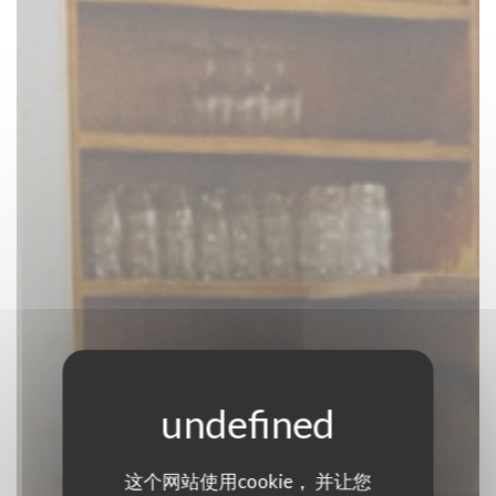
这个网站使用cookie， 并让您