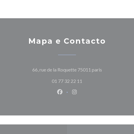
Mapa e Contacto
((abre numa nov
66, rue de la Roquette 75011 paris
01 77 32 22 11
Facebook ((abre numa nova jane
Instagram ((abre numa nov