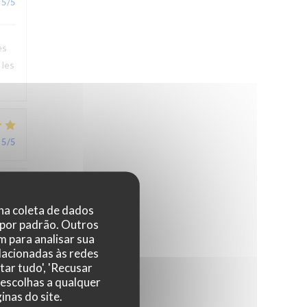
5
/5
es
 les
5
/5
5
/5
 na coleta de dados
 por padrão. Outros
 para analisar sua
r,
elacionadas às redes
tar tudo', 'Recusar
 escolhas a qualquer
nas do site.