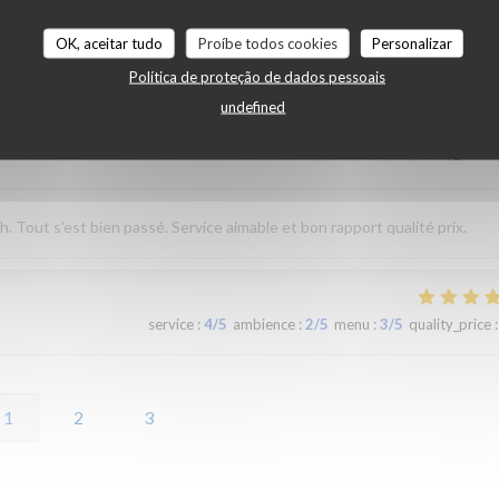
OK, aceitar tudo
Proíbe todos cookies
Personalizar
service
:
5
/5
ambience
:
5
/5
menu
:
4
/5
quality_price
:
Política de proteção de dados pessoais
undefined
service
:
4
/5
ambience
:
4
/5
menu
:
4
/5
quality_price
:
Tout s'est bien passé. Service aimable et bon rapport qualité prix.
service
:
4
/5
ambience
:
2
/5
menu
:
3
/5
quality_price
:
1
2
3