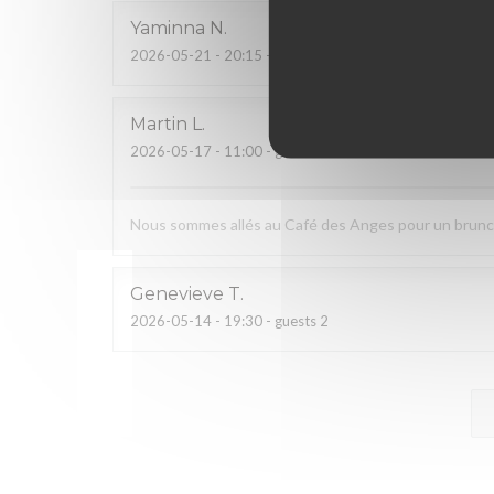
Yaminna
N
2026-05-21
- 20:15 - guests 2
Martin
L
2026-05-17
- 11:00 - guests 3
Nous sommes allés au Café des Anges pour un brunch. 
Genevieve
T
2026-05-14
- 19:30 - guests 2