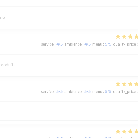
ine
service
:
4
/5
ambience
:
4
/5
menu
:
5
/5
quality_price
:
produits.
service
:
5
/5
ambience
:
5
/5
menu
:
5
/5
quality_price
: