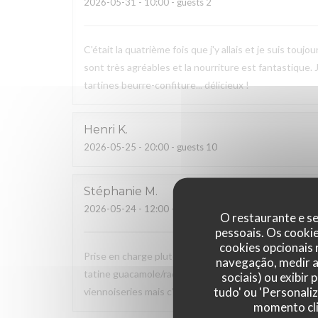
2026-05-31
- 10:00 - guests 2
C'était la quatrième fois que j'y allais et je suis tou
sont très agréables et la nourriture est fantastique.
tartines beurre-confiture... délicieux !
Henri
K
2026-05-25
- 20:00 - guests 10
Stéphanie
M
2026-05-24
- 12:00 - guests 2
O restaurante e se
pessoais. Os cooki
cookies opcionais
Prise en charge plutôt rapide (20 mns) de notre comm
navegação, medir a 
tatine guacamole/radis, salade) et du sucré (jus d'or
sociais) ou exibir
tudo' ou 'Personali
viennoiseries mais c'est suffisamment complet et les 
momento cli