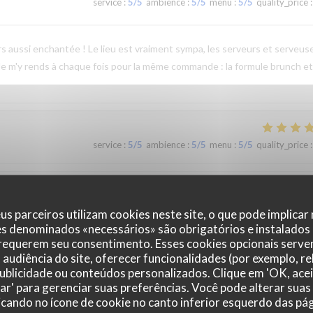
service
:
5
/5
ambience
:
5
/5
menu
:
5
/5
quality_price
:
jours aussi enchantée ! Le lieu est vraiment sympa, les serveurs et serveus
 Je m'y rends à chaque fois pour la même commande : la formule brunch et
service
:
5
/5
ambience
:
5
/5
menu
:
5
/5
quality_price
:
service
:
5
/5
ambience
:
5
/5
menu
:
5
/5
quality_price
:
us parceiros utilizam cookies neste site, o que pode implicar
es denominados «necessários» são obrigatórios e instalados
 requerem seu consentimento. Esses cookies opcionais servem
ande de brunch qui est complet avec du salé (oeufs brouillés, mini burge
audiência do site, oferecer funcionalidades (por exemplo, r
ange, cake, granola au fromage blanc) avec boisson chaude. Pas de pain ni
 publicidade ou conteúdos personalizados. Clique em 'OK, acei
zar' para gerenciar suas preferências. Você pode alterar suas
produits sont très frais!
cando no ícone de cookie no canto inferior esquerdo das pági