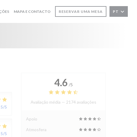
ÇÕES
MAPA E CONTACTO
RESERVAR UMA MESA
PT
4.6
/5
Avaliação média —
2174 avaliações
5
/5
Apoio
Atmosfera
5
/5