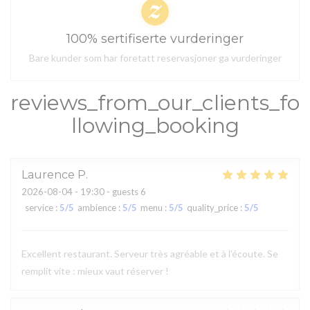
100% sertifiserte vurderinger
Bare kunder som har foretatt reservasjoner ga vurderinger
reviews_from_our_clients_fo
llowing_booking
Laurence
P
2026-08-04
- 19:30 - guests 6
service
:
5
/5
ambience
:
5
/5
menu
:
5
/5
quality_price
:
5
/5
Excellent restaurant. Serveur très agréable et à l'écoute. Se
remplit vite : mieux vaut réserver !