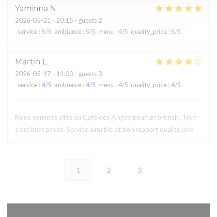
Yaminna
N
2026-05-21
- 20:15 - guests 2
service
:
5
/5
ambience
:
5
/5
menu
:
4
/5
quality_price
:
5
/5
Martin
L
2026-05-17
- 11:00 - guests 3
service
:
4
/5
ambience
:
4
/5
menu
:
4
/5
quality_price
:
4
/5
Nous sommes allés au Café des Anges pour un brunch. Tout
s'est bien passé. Service aimable et bon rapport qualité prix.
1
2
3