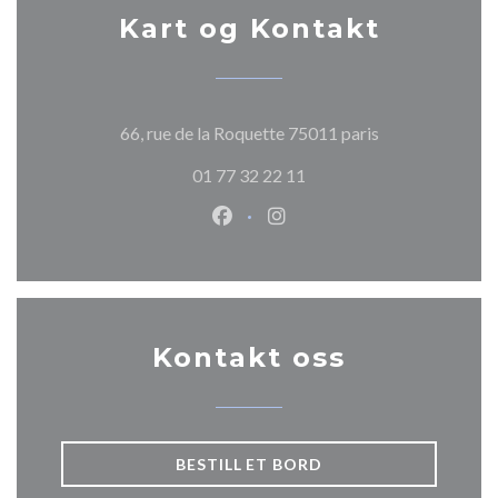
Kart og Kontakt
((åpner i et nytt
66, rue de la Roquette 75011 paris
01 77 32 22 11
Facebook ((åpner i et nytt vindu
Instagram ((åpner i et nytt
Kontakt oss
BESTILL ET BORD