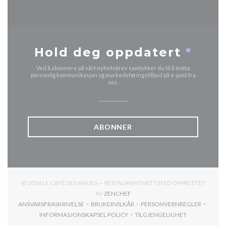
Hold deg oppdatert
*
Ved å abonnere på vårt nyhetsbrev samtykker du til å motta
personlig kommunikasjon og markedsføringstilbud på e-post fra
oss.
ABONNER
© 2026 LE CAFÉ DES ANGES — RESTAURANTNETTSTED OPPRETTET
((ÅPNER I ET NYTT VINDU))
AV
ZENCHEF
ANSVARSFRASKRIVELSE
BRUKERVILKÅR
PERSONVERNREGLER
((ÅPNER I ET NYTT VINDU))
((ÅPNER I ET NYTT VINDU))
((ÅPNER I ET NYTT
INFORMASJONSKAPSEL POLICY
TILGJENGELIGHET
((ÅPNER I ET NYTT VINDU))
((ÅPNER I ET NYTT VIND