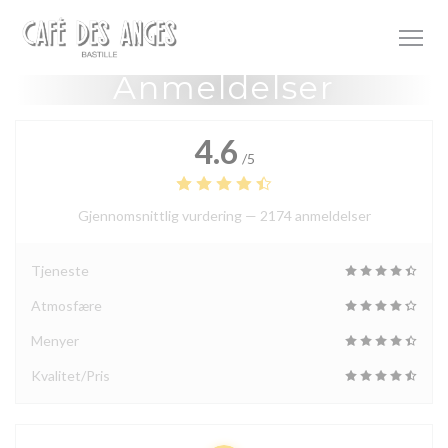
Panel for informasjonskapsler
Anmeldelser
4.6
/5
Gjennomsnittlig vurdering —
2174 anmeldelser
Tjeneste
Atmosfære
Menyer
Kvalitet/Pris