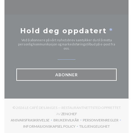
Hold deg oppdatert
*
Ved å abonnere på vårt nyhetsbrev samtykker du til å motta
personlig kommunikasjon og markedsføringstilbud på e-post fra
oss.
ABONNER
© 2026 LE CAFÉ DES ANGES — RESTAURANTNETTSTED OPPRETTET
((ÅPNER I ET NYTT VINDU))
AV
ZENCHEF
ANSVARSFRASKRIVELSE
BRUKERVILKÅR
PERSONVERNREGLER
((ÅPNER I ET NYTT VINDU))
((ÅPNER I ET NYTT VINDU))
((ÅPNER I ET NYTT
INFORMASJONSKAPSEL POLICY
TILGJENGELIGHET
((ÅPNER I ET NYTT VINDU))
((ÅPNER I ET NYTT VIND