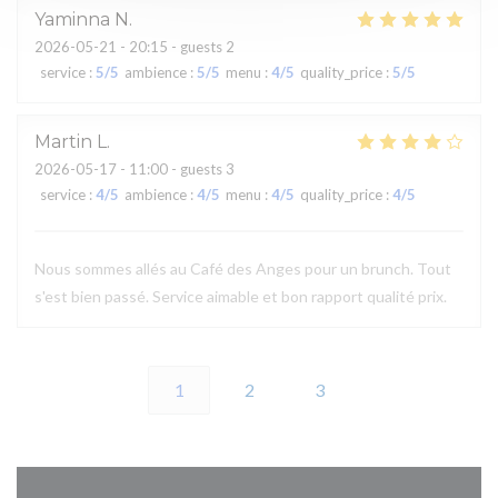
Yaminna
N
2026-05-21
- 20:15 - guests 2
service
:
5
/5
ambience
:
5
/5
menu
:
4
/5
quality_price
:
5
/5
Martin
L
2026-05-17
- 11:00 - guests 3
service
:
4
/5
ambience
:
4
/5
menu
:
4
/5
quality_price
:
4
/5
Nous sommes allés au Café des Anges pour un brunch. Tout
s'est bien passé. Service aimable et bon rapport qualité prix.
1
2
3