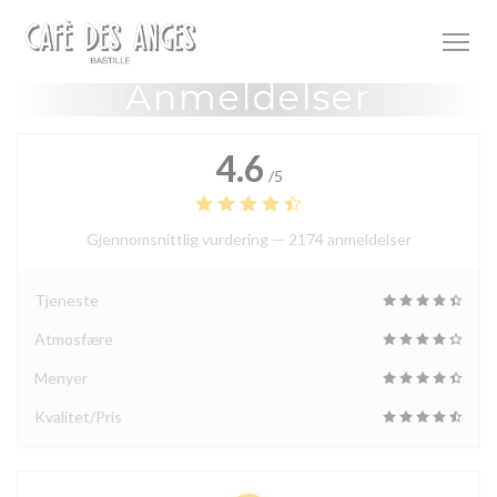
Panel for informasjonskapsler
Anmeldelser
4.6
/5
Gjennomsnittlig vurdering —
2174 anmeldelser
Tjeneste
Atmosfære
Menyer
Kvalitet/Pris