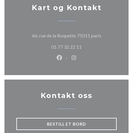
Kart og Kontakt
((åpner i et nytt
66, rue de la Roquette 75011 paris
01 77 32 22 11
Facebook ((åpner i et nytt vindu
Instagram ((åpner i et nytt
Kontakt oss
BESTILL ET BORD