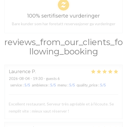
100% sertifiserte vurderinger
Bare kunder som har foretatt reservasjoner ga vurderinger
reviews_from_our_clients_fo
llowing_booking
Laurence
P
2026-08-04
- 19:30 - guests 6
service
:
5
/5
ambience
:
5
/5
menu
:
5
/5
quality_price
:
5
/5
Excellent restaurant. Serveur très agréable et à l'écoute. Se
remplit vite : mieux vaut réserver !