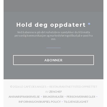
Hold deg oppdatert
*
Ved å abonnere på vårt nyhetsbrev samtykker du til å motta
personlig kommunikasjon og markedsføringstilbud på e-post fra
oss.
ABONNER
© 2026 LE CAFÉ DES ANGES — RESTAURANTNETTSTED OPPRETTET
((ÅPNER I ET NYTT VINDU))
AV
ZENCHEF
ANSVARSFRASKRIVELSE
BRUKERVILKÅR
PERSONVERNREGLER
((ÅPNER I ET NYTT VINDU))
((ÅPNER I ET NYTT VINDU))
((ÅPNER I ET NYTT
INFORMASJONSKAPSEL POLICY
TILGJENGELIGHET
((ÅPNER I ET NYTT VINDU))
((ÅPNER I ET NYTT VIND