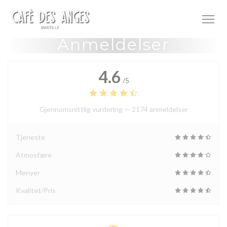
Panel for informasjonskapsler
Anmeldelser
4.6
/5
Gjennomsnittlig vurdering —
2174 anmeldelser
Tjeneste
Atmosfære
Menyer
Kvalitet/Pris