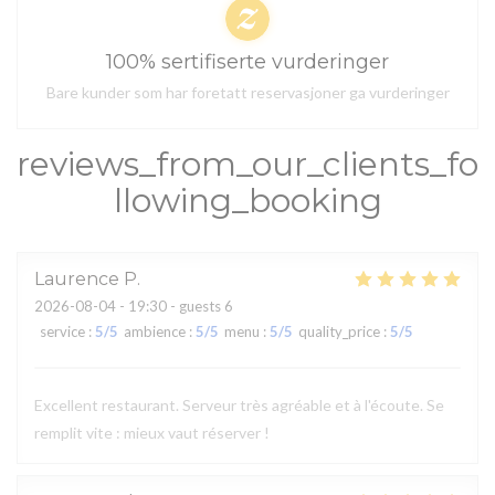
100% sertifiserte vurderinger
Bare kunder som har foretatt reservasjoner ga vurderinger
reviews_from_our_clients_fo
llowing_booking
Laurence
P
2026-08-04
- 19:30 - guests 6
service
:
5
/5
ambience
:
5
/5
menu
:
5
/5
quality_price
:
5
/5
Excellent restaurant. Serveur très agréable et à l'écoute. Se
remplit vite : mieux vaut réserver !