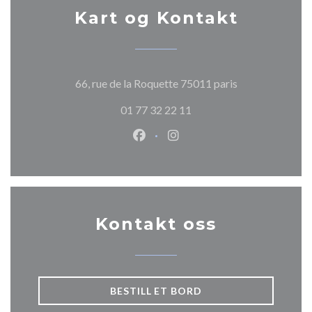
Kart og Kontakt
((åpner i et nytt
66, rue de la Roquette 75011 paris
01 77 32 22 11
Facebook ((åpner i et nytt vindu
Instagram ((åpner i et nytt
Kontakt oss
BESTILL ET BORD