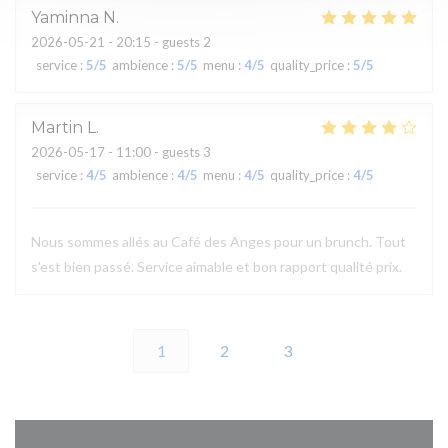
Yaminna
N
2026-05-21
- 20:15 - guests 2
service
:
5
/5
ambience
:
5
/5
menu
:
4
/5
quality_price
:
5
/5
Martin
L
2026-05-17
- 11:00 - guests 3
service
:
4
/5
ambience
:
4
/5
menu
:
4
/5
quality_price
:
4
/5
Nous sommes allés au Café des Anges pour un brunch. Tout
s'est bien passé. Service aimable et bon rapport qualité prix.
1
2
3