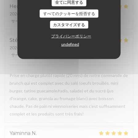
全てに同意する
Henri
K
すべてのクッキーを拒否する
2026-05-25
- 20:00 - ゲスト 10
サービス
:
5
/5
雰囲気
:
5
/5
メニュー
:
5
/5
品質-価格
:
5
/5
カスタマイズする
プライバシーポリシー
Stéphanie
M
undefined
2026-05-24
- 12:00 - ゲスト 2
サービス
:
5
/5
雰囲気
:
5
/5
メニュー
:
5
/5
品質-価格
:
5
/5
Prise en charge plutôt rapide (20 mns) de notre commande de
brunch qui est complet avec du salé (oeufs brouillés, mini
burger, tatine guacamole/radis, salade) et du sucré (jus
d'orange, cake, granola au fromage blanc) avec boisson
chaude. Pas de pain ni viennoiseries mais c'est suffisamment
complet et les produits sont très frais!
Yaminna
N