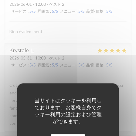
2026-06-01
- 12:00 - ゲスト 2
サービス
:
5
/5
雰囲気
:
5
/5
メニュー
:
5
/5
品質-価格
:
5
/5
Bien évidemment !
Krystale
L
2026-05-31
- 10:00 - ゲスト 2
サービス
:
5
/5
雰囲気
:
5
/5
メニュー
:
5
/5
品質-価格
:
5
/5
C'était la quatrième fois que j'y allais et je suis toujours aussi
enchantée ! Le lieu est vraiment sympa, les serveurs et
当サイトはクッキーを利用し
serveuses sont très agréables et la nourriture est
ております。お客様自身でク
fantastique. Je m'y rends à chaque fois pour la même
ッキー利用の設定および管理
commande : la formule brunch et les tartines beurre-
ができます。
confiture... délicieux !