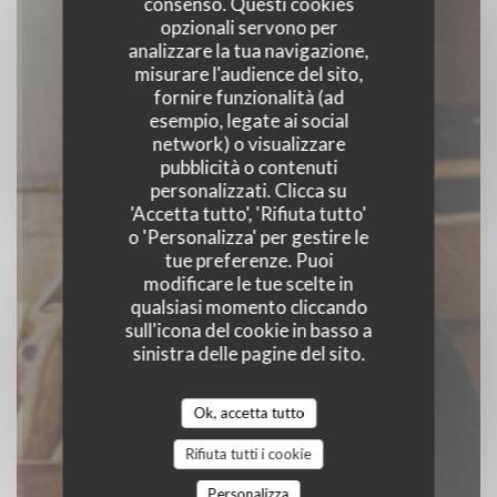
consenso. Questi cookies
opzionali servono per
analizzare la tua navigazione,
misurare l'audience del sito,
fornire funzionalità (ad
Le café des anges
esempio, legate ai social
network) o visualizzare
pubblicità o contenuti
CAFFÉ RISTORANTE
|
PARIS
personalizzati. Clicca su
'Accetta tutto', 'Rifiuta tutto'
o 'Personalizza' per gestire le
PRENOTA
tue preferenze. Puoi
modificare le tue scelte in
qualsiasi momento cliccando
sull'icona del cookie in basso a
sinistra delle pagine del sito.
Ok, accetta tutto
Rifiuta tutti i cookie
Personalizza