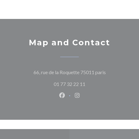
Map and Contact
((opens in a ne
66, rue de la Roquette 75011 paris
01 77 32 22 11
Facebook ((opens in a new wind
Instagram ((opens in a n