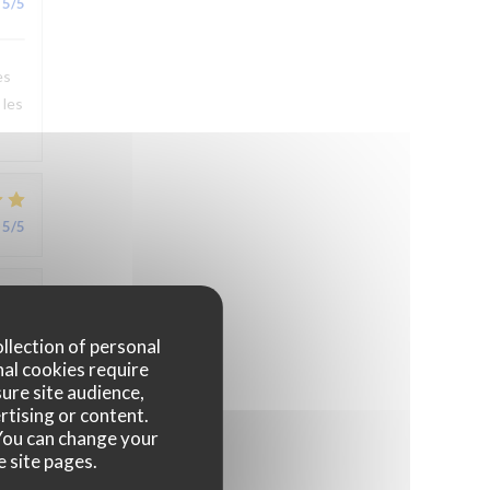
5
/5
es
 les
5
/5
5
/5
ollection of personal
nal cookies require
ure site audience,
r,
rtising or content.
. You can change your
e site pages.