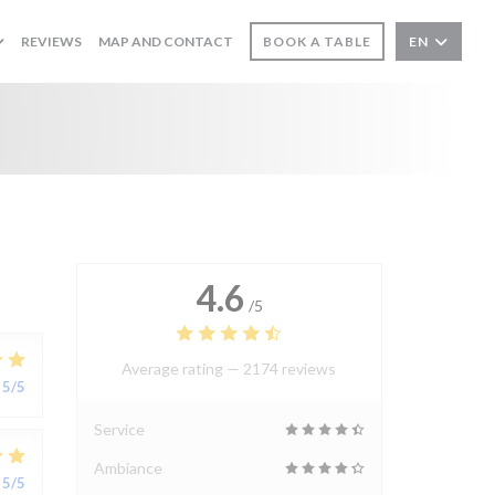
REVIEWS
MAP AND CONTACT
BOOK A TABLE
EN
4.6
/5
Average rating —
2174 reviews
5
/5
Service
Ambiance
5
/5