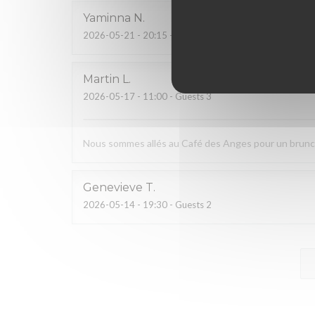
Yaminna
N
2026-05-21
- 20:15 - Guests 2
Martin
L
2026-05-17
- 11:00 - Guests 3
Nous sommes allés au Café des Anges pour un brunch. 
Genevieve
T
2026-05-14
- 19:30 - Guests 2