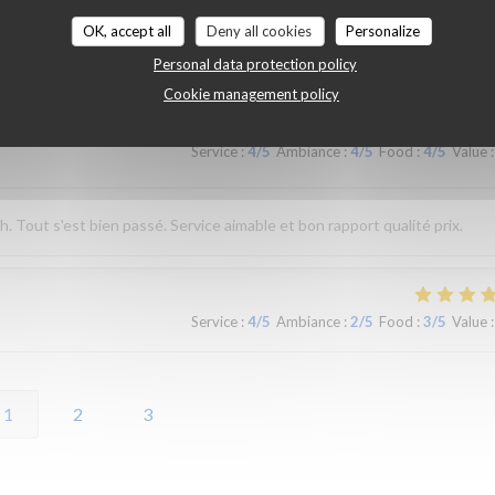
OK, accept all
Deny all cookies
Personalize
Service
:
5
/5
Ambiance
:
5
/5
Food
:
4
/5
Value
:
Personal data protection policy
Cookie management policy
Service
:
4
/5
Ambiance
:
4
/5
Food
:
4
/5
Value
:
Tout s'est bien passé. Service aimable et bon rapport qualité prix.
Service
:
4
/5
Ambiance
:
2
/5
Food
:
3
/5
Value
:
1
2
3