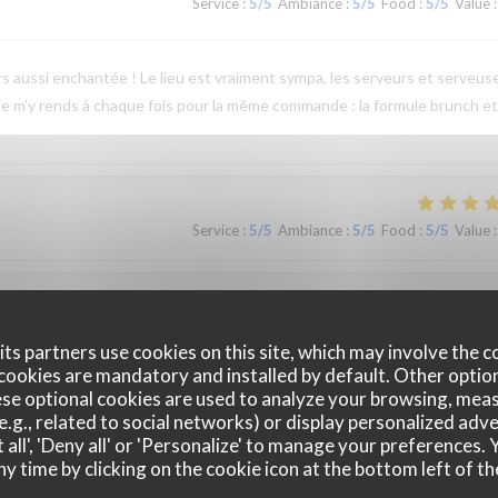
Service
:
5
/5
Ambiance
:
5
/5
Food
:
5
/5
Value
:
jours aussi enchantée ! Le lieu est vraiment sympa, les serveurs et serveus
 Je m'y rends à chaque fois pour la même commande : la formule brunch et
Service
:
5
/5
Ambiance
:
5
/5
Food
:
5
/5
Value
:
Service
:
5
/5
Ambiance
:
5
/5
Food
:
5
/5
Value
:
ts partners use cookies on this site, which may involve the c
cookies are mandatory and installed by default. Other optio
se optional cookies are used to analyze your browsing, meas
ande de brunch qui est complet avec du salé (oeufs brouillés, mini burge
e.g., related to social networks) or display personalized adve
ange, cake, granola au fromage blanc) avec boisson chaude. Pas de pain ni
 all', 'Deny all' or 'Personalize' to manage your preferences
produits sont très frais!
ny time by clicking on the cookie icon at the bottom left of th