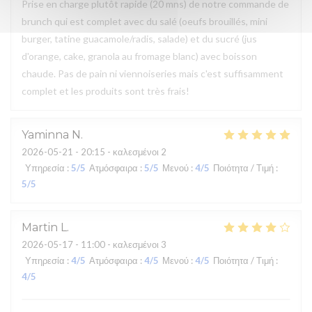
Prise en charge plutôt rapide (20 mns) de notre commande de
brunch qui est complet avec du salé (oeufs brouillés, mini
burger, tatine guacamole/radis, salade) et du sucré (jus
d'orange, cake, granola au fromage blanc) avec boisson
chaude. Pas de pain ni viennoiseries mais c'est suffisamment
complet et les produits sont très frais!
Yaminna
N
2026-05-21
- 20:15 - καλεσμένοι 2
Υπηρεσία
:
5
/5
Ατμόσφαιρα
:
5
/5
Μενού
:
4
/5
Ποιότητα / Τιμή
:
5
/5
Martin
L
2026-05-17
- 11:00 - καλεσμένοι 3
Υπηρεσία
:
4
/5
Ατμόσφαιρα
:
4
/5
Μενού
:
4
/5
Ποιότητα / Τιμή
:
4
/5