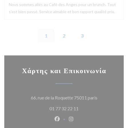
Nous sommes allés au Café des Anges pour un brunch. Tout
s'est bien passé. Service aimable et bon rapport qualité prix.
1
2
3
Χάρτης και Επικοινωνία
((ανοίγει σε νέ
66, rue de la Roquette 75011 paris
01 77 32 22 11
Facebook ((ανοίγει σε νέο παρά
Instagram ((ανοίγει σε νέ