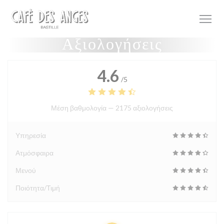
Πίνακας διαχείρισης "Μπισκότων" (Cookies)
Αξιολογήσεις
4.6
/5
Μέση βαθμολογία —
2175 αξιολογήσεις
Υπηρεσία
Ατμόσφαιρα
Μενού
Ποιότητα/Τιμή