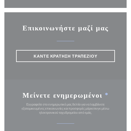
Επικοινωνήστε μαζί μας
ΚΆΝΤΕ ΚΡΆΤΗΣΗ ΤΡΑΠΕΖΙΟΎ
Μείνετε ενημερωμένοι
*
Εγγραφείτε στο ενημερωτικό μας δελτίο για να λαμβάνετε
εξατομικευμένες επικοινωνίες και προσφορές μάρκετινγκ μέσω
ηλεκτρονικού ταχυδρομείου από εμάς.