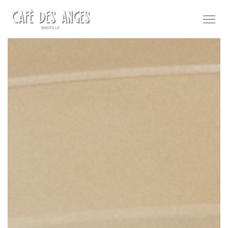
Πίνακας διαχείρισης "Μπισκότων" (Cookies)