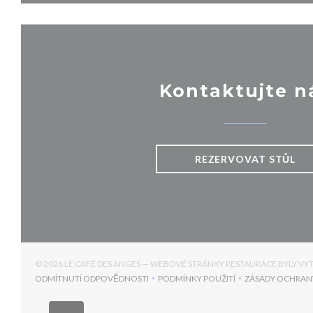
Kontaktujte n
REZERVOVAT STŮL
© 2026 LE CAFÉ DES ANGES — WEBOVÉ STRÁNKY RESTAURACE BYLY V
ODMÍTNUTÍ ODPOVĚDNOSTI
PODMÍNKY POUŽITÍ
ZÁSADY OCHRAN
((OTEVŘE SE V NOVÉM OKNĚ))
((OTEVŘE SE V NOVÉM OKNĚ