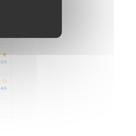
5
/5
r,
5
/5
4
/5