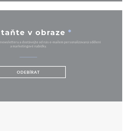
taňte v obraze
*
 newsletteru a dostávejte od nás e-mailem personalizovaná sdělení
a marketingové nabídky.
ODEBÍRAT
VÉM OKNĚ))