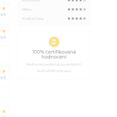
Atmosféra
Menu
5
/5
Kvalita/Cena
5
/5
100% certifikovaná
hodnocení
Hodnocení poskytují pouze klienti,
kteří učinili rezervace
5
/5