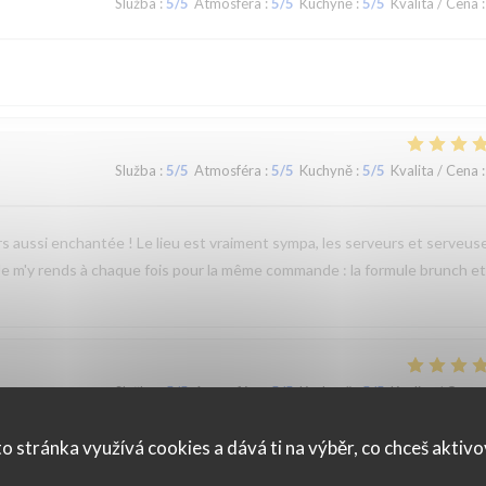
Služba
:
5
/5
Atmosféra
:
5
/5
Kuchyně
:
5
/5
Kvalita / Cena
:
Služba
:
5
/5
Atmosféra
:
5
/5
Kuchyně
:
5
/5
Kvalita / Cena
:
jours aussi enchantée ! Le lieu est vraiment sympa, les serveurs et serveus
 Je m'y rends à chaque fois pour la même commande : la formule brunch et
Služba
:
5
/5
Atmosféra
:
5
/5
Kuchyně
:
5
/5
Kvalita / Cena
:
o stránka využívá cookies a dává ti na výběr, co chceš aktiv