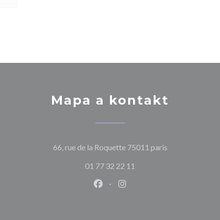
Mapa a kontakt
((otevře se v n
66, rue de la Roquette 75011 paris
01 77 32 22 11
Facebook ((otevře se v novém o
Instagram ((otevře se v n