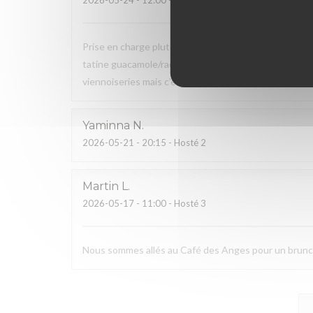
2026-05-24
- 12:00 - Hosté 2
Prise en charge plutôt rapide (20 mns) de notre comm
tatine guacamole/radis, salade) et du sucré (jus d'or
viennoiseries mais c'est suffisamment complet et les 
Yaminna
N
2026-05-21
- 20:15 - Hosté 2
Martin
L
2026-05-17
- 11:00 - Hosté 3
Nous sommes allés au Café des Anges pour un brunch. 