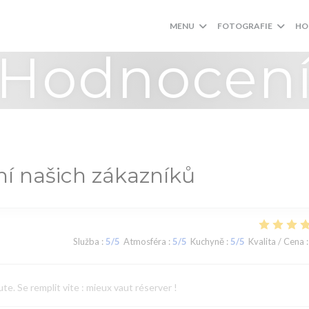
MENU
FOTOGRAFIE
HO
Hodnocen
í našich zákazníků
Služba
:
5
/5
Atmosféra
:
5
/5
Kuchyně
:
5
/5
Kvalita / Cena
:
te. Se remplit vite : mieux vaut réserver !