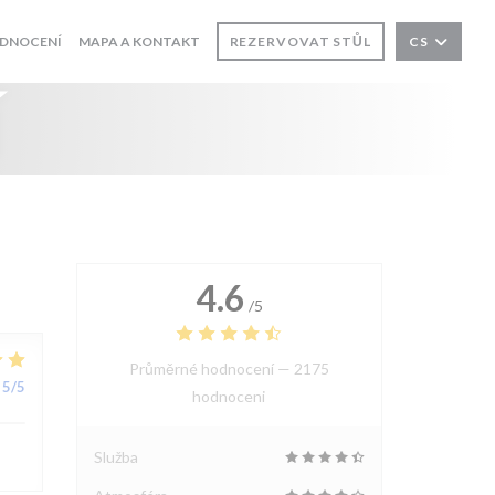
DNOCENÍ
MAPA A KONTAKT
REZERVOVAT STŮL
CS
í
4.6
/5
Průměrné hodnocení —
2175
5
/5
hodnoceni
Služba