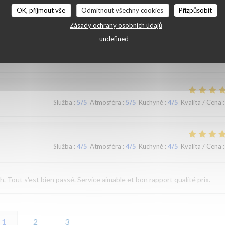
Služba
:
5
/5
Atmosféra
:
5
/5
Kuchyně
:
5
/5
Kvalita / Cena
:
OK, přijmout vše
Odmítnout všechny cookies
Přizpůsobit
Zásady ochrany osobních údajů
ande de brunch qui est complet avec du salé (oeufs brouillés, mini burge
undefined
ange, cake, granola au fromage blanc) avec boisson chaude. Pas de pain ni
produits sont très frais!
Služba
:
5
/5
Atmosféra
:
5
/5
Kuchyně
:
4
/5
Kvalita / Cena
:
Služba
:
4
/5
Atmosféra
:
4
/5
Kuchyně
:
4
/5
Kvalita / Cena
:
Tout s'est bien passé. Service aimable et bon rapport qualité prix.
1
2
3