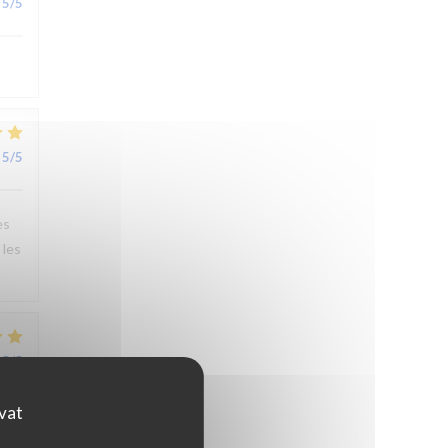
5
/5
5
/5
es
 les
5
/5
ovat