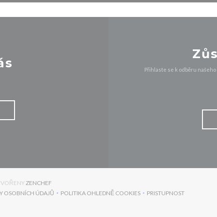
Zůs
ás
Přihlaste se k odběru našeho
((OTEVŘE SE V NOVÉM OKNĚ))
YTVOŘENY
ZENCHEF
Y OSOBNÍCH ÚDAJŮ
POLITIKA OHLEDNĚ COOKIES
PRISTUPNOST
))
((OTEVŘE SE V NOVÉM OKNĚ))
((OTEVŘE SE V NOVÉM OKNĚ))
((OTEVŘE SE V NO