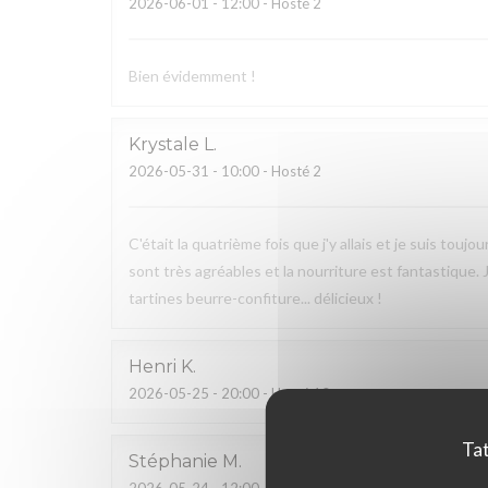
2026-06-01
- 12:00 - Hosté 2
Bien évidemment !
Krystale
L
2026-05-31
- 10:00 - Hosté 2
C'était la quatrième fois que j'y allais et je suis tou
sont très agréables et la nourriture est fantastique.
tartines beurre-confiture... délicieux !
Henri
K
2026-05-25
- 20:00 - Hosté 10
Tat
Stéphanie
M