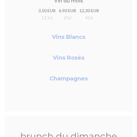
Vin du mois
3,50 EUR
6,90 EUR
12,30 EUR
12,5cl
25cl
45cl
Vins Blancs
Vins Rosés
Champagnes
brunch du dimanche