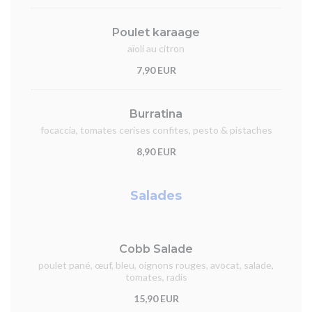
Poulet karaage
aïoli au citron
7,90 EUR
Burratina
focaccia, tomates cerises confites, pesto & pistaches
8,90 EUR
Salades
Cobb Salade
poulet pané, œuf, bleu, oignons rouges, avocat, salade,
tomates, radis
15,90 EUR