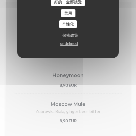
好的，全部接受
禁用
Les boissons
个性化
保密政策
undefined
Cocktails
Honeymoon
8,90 EUR
Moscow Mule
Zubrowka Biala, ginger beer, bitter
8,90 EUR