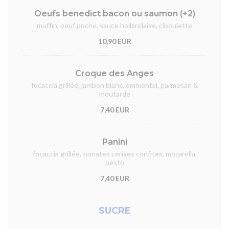
Oeufs benedict bacon ou saumon (+2)
muffin, oeuf poché, sauce hollandaise, ciboulette
10,90 EUR
Croque des Anges
focaccia grillée, jambon blanc, emmental, parmesan &
moutarde
7,40 EUR
Panini
focaccia grillée, tomates cerises confites, mozarella,
pesto
7,40 EUR
SUCRE