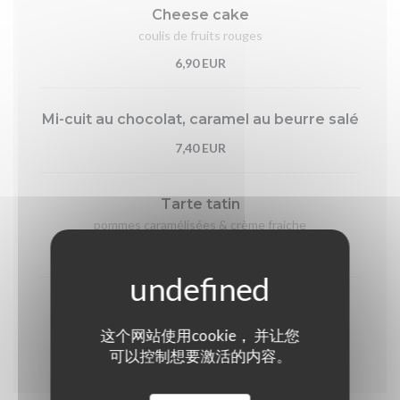
Cheese cake
coulis de fruits rouges
6,90 EUR
Mi-cuit au chocolat, caramel au beurre salé
7,40 EUR
Tarte tatin
pommes caramélisées & crème fraiche
7,40 EUR
Crème brûlée
这个网站使用cookie， 并让您
6,90 EUR
可以控制想要激活的内容。