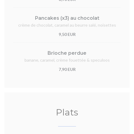
Pancakes (x3) au chocolat
crème de chocolat, caramel au beurre salé, noisettes
9,50 EUR
Brioche perdue
banane, caramel, crème fouettée & speculoos
7,90 EUR
Plats