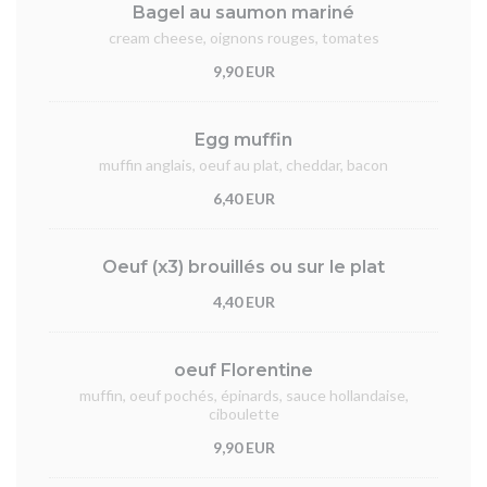
Bagel au saumon mariné
cream cheese, oignons rouges, tomates
9,90 EUR
Egg muffin
muffin anglais, oeuf au plat, cheddar, bacon
6,40 EUR
Oeuf (x3) brouillés ou sur le plat
4,40 EUR
oeuf Florentine
muffin, oeuf pochés, épinards, sauce hollandaise,
ciboulette
9,90 EUR