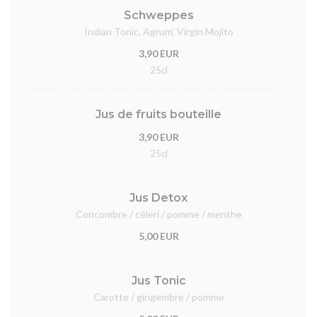
Schweppes
Indian Tonic, Agrum', Virgin Mojito
3,90 EUR
25cl
Jus de fruits bouteille
3,90 EUR
25cl
Jus Detox
Concombre / céleri / pomme / menthe
5,00 EUR
Jus Tonic
Carotte / gingembre / pomme