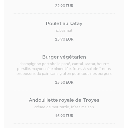
22,90 EUR
Poulet au satay
riz basmati
15,90 EUR
Burger végétarien
champignon portobello pané, cantal, zaatar, beurre
persillé, mayonnaise pimentée, frites & salade * nous
proposons du pain sans gluten pour tous nos burgers
15,50 EUR
Andouillette royale de Troyes
crème de moutarde, frites maison
15,90 EUR