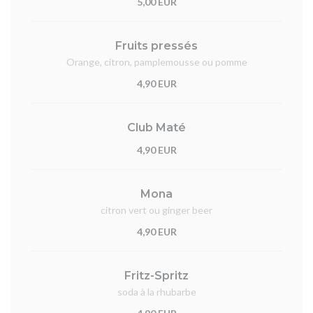
5,00 EUR
Fruits pressés
Orange, citron, pamplemousse ou pomme
4,90 EUR
Club Maté
4,90 EUR
Mona
citron vert ou ginger beer
4,90 EUR
Fritz-Spritz
soda à la rhubarbe