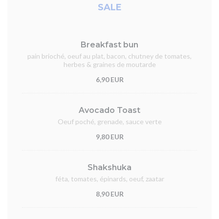
SALE
Breakfast bun
pain brioché, oeuf au plat, bacon, chutney de tomates,
herbes & graines de moutarde
6,90 EUR
Avocado Toast
Oeuf poché, grenade, sauce verte
9,80 EUR
Shakshuka
féta, tomates, épinards, oeuf, zaatar
8,90 EUR