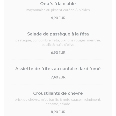
Oeufs à la diable
mayonnaise au piment coréen & pickles
4,90 EUR
Salade de pastèque à la féta
pastèque, concombre, féta, oignons rouges, menthe,
basilic & huile d'olive
6,90 EUR
Assiette de frites au cantal et lard fumé
7,40 EUR
Croustillants de chèvre
brick de chèvre, miel, basilic & noix, sauce miel/piment,
sésame, salade
8,90 EUR