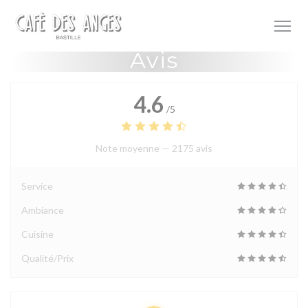
Personnalisation de vos choix en matière de cookies
Avis
4.6
/5
Note moyenne —
2175 avis
Service
Ambiance
Cuisine
Qualité/Prix