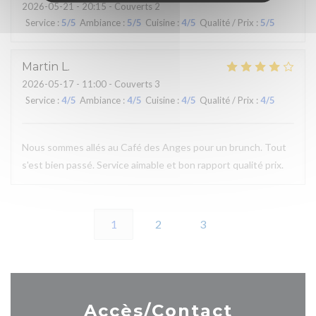
2026-05-21
- 20:15 - Couverts 2
Service
:
5
/5
Ambiance
:
5
/5
Cuisine
:
4
/5
Qualité / Prix
:
5
/5
Martin
L
2026-05-17
- 11:00 - Couverts 3
Service
:
4
/5
Ambiance
:
4
/5
Cuisine
:
4
/5
Qualité / Prix
:
4
/5
Nous sommes allés au Café des Anges pour un brunch. Tout
s'est bien passé. Service aimable et bon rapport qualité prix.
1
2
3
Accès/Contact