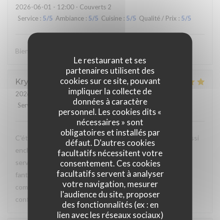
2026-06-01
- 12:00 - Couverts 2
Service
:
5
/5
Ambiance
:
5
/5
Cuisine
:
5
/5
Qualité / Prix
:
5
/5
Bien évidemment !
Le restaurant et ses
partenaires utilisent des
cookies sur ce site, pouvant
Krystale
L
impliquer la collecte de
2026-05-31
- 10:00 - Couverts 2
données à caractère
Service
:
5
/5
Ambiance
:
5
/5
Cuisine
:
5
/5
Qualité / Prix
:
5
/5
personnel. Les cookies dits «
nécessaires » sont
obligatoires et installés par
C'était la quatrième fois que j'y allais et je suis toujours aussi
défaut. D'autres cookies
enchantée ! Le lieu est vraiment sympa, les serveurs et
facultatifs nécessitent votre
consentement. Ces cookies
serveuses sont très agréables et la nourriture est
facultatifs servent à analyser
fantastique. Je m'y rends à chaque fois pour la même
votre navigation, mesurer
commande : la formule brunch et les tartines beurre-
l'audience du site, proposer
confiture... délicieux !
des fonctionnalités (ex : en
lien avec les réseaux sociaux)