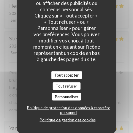
ou afficher des publicités ou
Henri
K
contenus personnalisés.
2026-05-25
- 20:00 - Couverts 10
Cliquez sur « Tout accepter »,
Service
:
5
/5
Ambiance
:
5
/5
Cuisine
:
5
/5
Qualité / Prix
:
5
/5
« Tout refuser » ou «
Personnaliser » pour gérer
vos préférences. Vous pouvez
Stéphanie
M
modifier vos choix à tout
moment en cliquant sur l'icône
2026-05-24
- 12:00 - Couverts 2
représentant un cookie en bas
Service
:
5
/5
Ambiance
:
5
/5
Cuisine
:
5
/5
Qualité / Prix
:
5
/5
à gauche des pages du site.
Prise en charge plutôt rapide (20 mns) de notre commande de
Tout accepter
brunch qui est complet avec du salé (oeufs brouillés, mini
Tout refuser
burger, tatine guacamole/radis, salade) et du sucré (jus
d'orange, cake, granola au fromage blanc) avec boisson
Personnaliser
chaude. Pas de pain ni viennoiseries mais c'est suffisamment
Politique de protection des données à caractère
complet et les produits sont très frais!
personnel
Politique de gestion des cookies
Yaminna
N