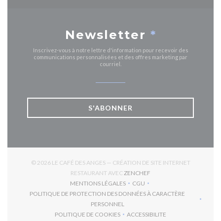
Newsletter
*
Inscrivez-vous à notre lettre d'information pour recevoir des
communications personnalisées et des offres marketing par
courriel.
S'ABONNER
© 2026 LE CAFÉ DES ANGES — CRÉATION DE SITE INTERNET
((OUVRE UNE NOUVELLE 
RESTAURANT AVEC
ZENCHEF
MENTIONS LÉGALES
CGU
((OUVRE UNE NOUVELLE FENÊTRE))
((OUVRE UNE NOUVELLE FEN
POLITIQUE DE PROTECTION DES DONNÉES À CARACTÈRE
((OUVRE UNE NOUVELLE FENÊTRE))
PERSONNEL
POLITIQUE DE COOKIES
ACCESSIBILITE
((OUVRE UNE NOUVELLE FENÊTRE))
((OUVRE UNE NOUVELLE F