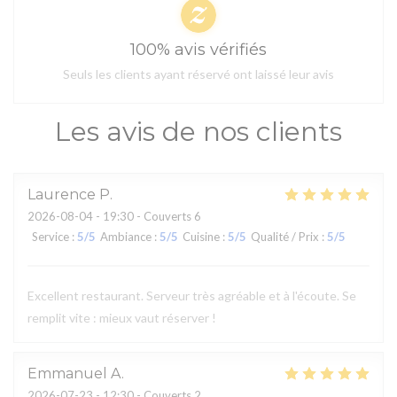
100% avis vérifiés
Seuls les clients ayant réservé ont laissé leur avis
Les avis de nos clients
Laurence
P
2026-08-04
- 19:30 - Couverts 6
Service
:
5
/5
Ambiance
:
5
/5
Cuisine
:
5
/5
Qualité / Prix
:
5
/5
Excellent restaurant. Serveur très agréable et à l'écoute. Se
remplit vite : mieux vaut réserver !
Emmanuel
A
2026-07-23
- 12:30 - Couverts 2