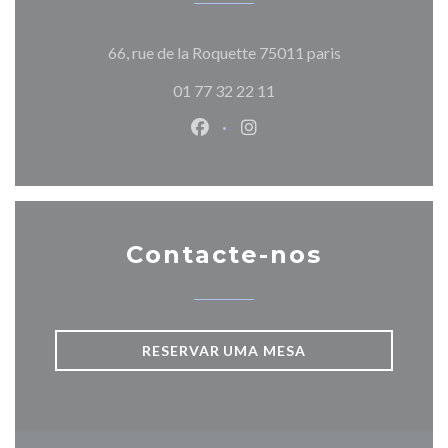
((abre numa nov
66, rue de la Roquette 75011 paris
01 77 32 22 11
Facebook ((abre numa nova jane
Instagram ((abre numa nov
Contacte-nos
RESERVAR UMA MESA