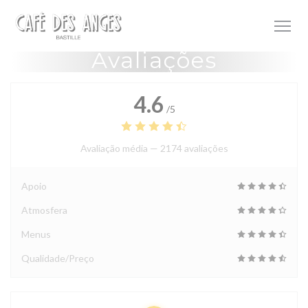
Painel de Gerenciamento de Cookies
Avaliações
4.6
/5
Avaliação média —
2174 avaliações
Apoio
Atmosfera
Menus
Qualidade/Preço