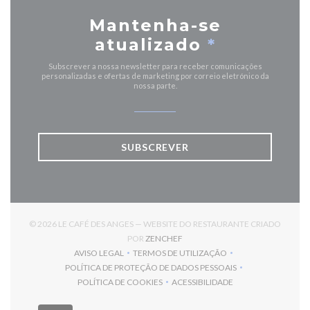
Mantenha-se
atualizado
*
Subscrever a nossa newsletter para receber comunicações
personalizadas e ofertas de marketing por correio eletrónico da
nossa parte.
SUBSCREVER
© 2026 LE CAFÉ DES ANGES — WEBSITE DO RESTAURANTE CRIADO
((ABRE NUMA NOVA JANELA))
POR
ZENCHEF
AVISO LEGAL
TERMOS DE UTILIZAÇÃO
((ABRE NUMA NOVA JANELA))
((ABRE NUMA NOVA JANELA))
POLÍTICA DE PROTEÇÃO DE DADOS PESSOAIS
((ABRE NUMA NOVA JANELA))
POLÍTICA DE COOKIES
ACESSIBILIDADE
((ABRE NUMA NOVA JANELA))
((ABRE NUMA NOVA JANELA