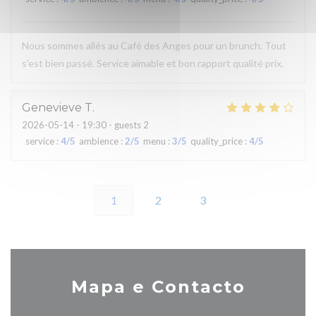
Nous sommes allés au Café des Anges pour un brunch. Tout
s'est bien passé. Service aimable et bon rapport qualité prix.
Genevieve
T
2026-05-14
- 19:30 - guests 2
service
:
4
/5
ambience
:
2
/5
menu
:
3
/5
quality_price
:
4
/5
1
2
3
Mapa e Contacto