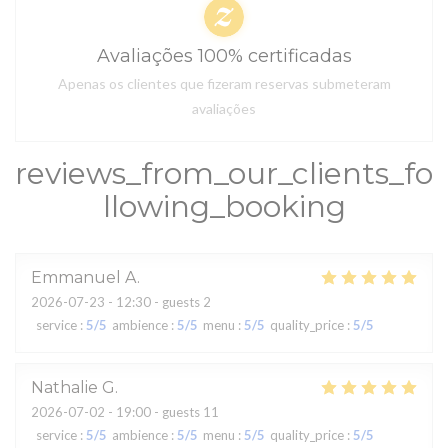
Avaliações 100% certificadas
Apenas os clientes que fizeram reservas submeteram
avaliações
reviews_from_our_clients_fo
llowing_booking
Emmanuel
A
2026-07-23
- 12:30 - guests 2
service
:
5
/5
ambience
:
5
/5
menu
:
5
/5
quality_price
:
5
/5
Nathalie
G
2026-07-02
- 19:00 - guests 11
service
:
5
/5
ambience
:
5
/5
menu
:
5
/5
quality_price
:
5
/5