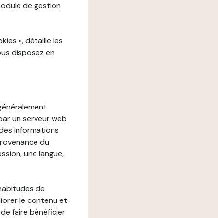
 module de gestion
es », détaille les
vous disposez en
, généralement
 par un serveur web
r des informations
 provenance du
ession, une langue,
 habitudes de
liorer le contenu et
 de faire bénéficier