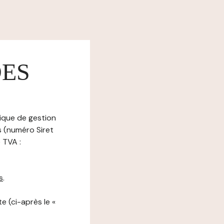
DES
tique de gestion
s (numéro Siret
 TVA :
s
.
e (ci-après le «