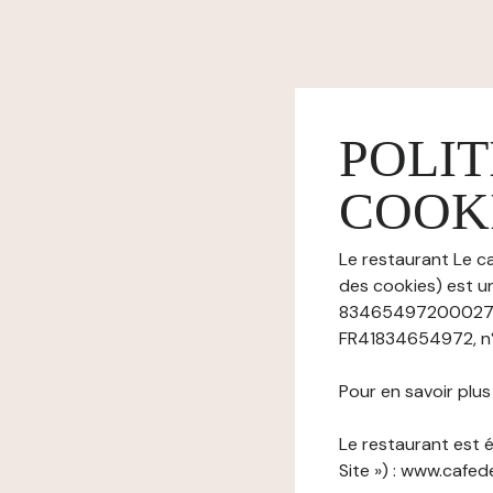
POLIT
COOK
Le restaurant Le ca
des cookies) est u
83465497200027), a
FR41834654972, n° t
Pour en savoir plu
Le restaurant est é
Site ») : www.cafe