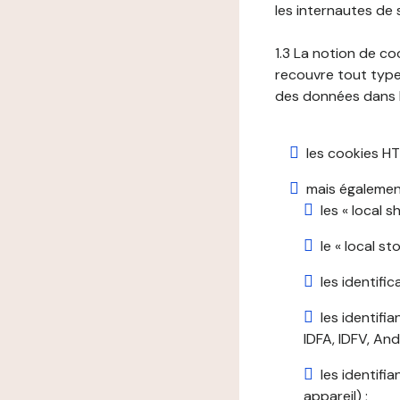
les internautes de 
1.3 La notion de co
recouvre tout type 
des données dans le
les cookies HT
mais également
les « local 
le « local s
les identifi
les identifi
IDFA, IDFV, Andr
les identifi
appareil) ;