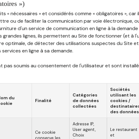
atoires »)
ts « nécessaires » et considérés comme « obligatoires », car il
tre ou de faciliter la communication par voie électronique, 
ourniture d'un service de communication en ligne à la demand
les grandes lignes, ils permettent au Site de fonctionner (et à l'
e optimale, de détecter des utilisations suspectes du Site et 
ns services en ligne à sa demande.
 pas soumis au consentement de l'utilisateur et sont installé
Sociétés
Catégories
utilisant les
Nom du
Finalité
de données
cookies /
ookie
collectées
destinataire
des données
Adresse IP,
User agent,
Le restaurant
Ce cookie
Choix
et
conserve les