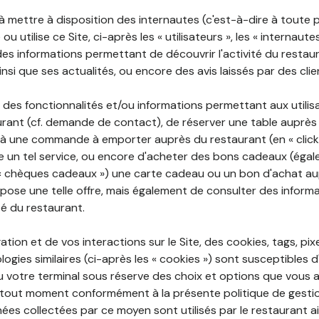
 à mettre à disposition des internautes (c'est-à-dire à toute
ou utilise ce Site, ci-après les « utilisateurs », les « internaute
te des informations permettant de découvrir l'activité du restau
si que ses actualités, ou encore des avis laissés par des clie
 des fonctionnalités et/ou informations permettant aux utilis
urant (cf. demande de contact), de réserver une table auprès
à une commande à emporter auprès du restaurant (en « click a
 un tel service, ou encore d'acheter des bons cadeaux (égal
« chèques cadeaux ») une carte cadeau ou un bon d'achat au
opose une telle offre, mais également de consulter des informa
ité du restaurant.
ation et de vos interactions sur le Site, des cookies, tags, pix
ogies similaires (ci-après les « cookies ») sont susceptibles d
u votre terminal sous réserve des choix et options que vous 
tout moment conformément à la présente politique de gestio
ées collectées par ce moyen sont utilisés par le restaurant a