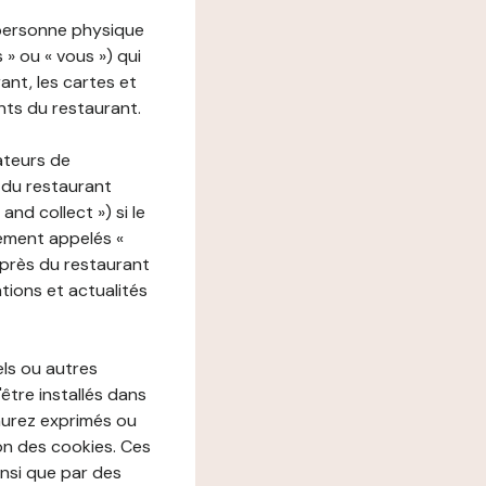
 personne physique
s » ou « vous ») qui
rant, les cartes et
nts du restaurant.
ateurs de
 du restaurant
nd collect ») si le
ement appelés «
près du restaurant
tions et actualités
els ou autres
'être installés dans
aurez exprimés ou
n des cookies. Ces
insi que par des