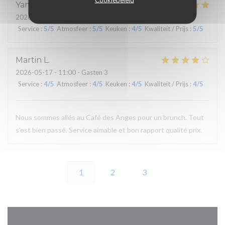
Yaminna
N
2026-05-21
- 20:15 - Gasten 2
Service
:
5
/5
Atmosfeer
:
5
/5
Keuken
:
4
/5
Kwaliteit / Prijs
:
5
/5
Martin
L
2026-05-17
- 11:00 - Gasten 3
Service
:
4
/5
Atmosfeer
:
4
/5
Keuken
:
4
/5
Kwaliteit / Prijs
:
4
/5
Nous sommes allés au Café des Anges pour un brunch. Tout
s'est bien passé. Service aimable et bon rapport qualité prix.
1
2
3