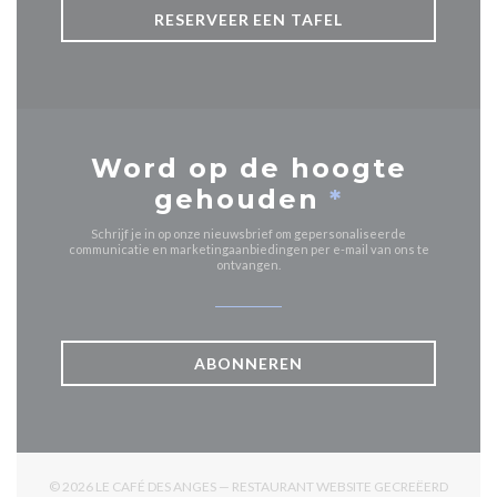
RESERVEER EEN TAFEL
Word op de hoogte
gehouden
*
Schrijf je in op onze nieuwsbrief om gepersonaliseerde
communicatie en marketingaanbiedingen per e-mail van ons te
ontvangen.
ABONNEREN
© 2026 LE CAFÉ DES ANGES — RESTAURANT WEBSITE GECREËERD