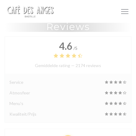
Cookies beheer paneel
Reviews
4.6
/5
Gemiddelde rating —
2174 reviews
Service
Atmosfeer
Menu's
Kwaliteit/Prijs