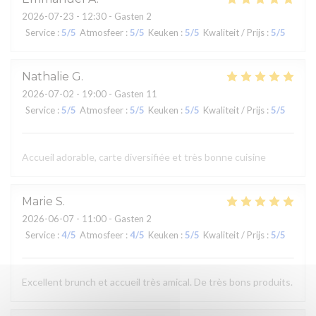
2026-07-23
- 12:30 - Gasten 2
Service
:
5
/5
Atmosfeer
:
5
/5
Keuken
:
5
/5
Kwaliteit / Prijs
:
5
/5
Nathalie
G
2026-07-02
- 19:00 - Gasten 11
Service
:
5
/5
Atmosfeer
:
5
/5
Keuken
:
5
/5
Kwaliteit / Prijs
:
5
/5
Accueil adorable, carte diversifiée et très bonne cuisine
Marie
S
2026-06-07
- 11:00 - Gasten 2
Service
:
4
/5
Atmosfeer
:
4
/5
Keuken
:
5
/5
Kwaliteit / Prijs
:
5
/5
Excellent brunch et accueil très amical. De très bons produits.