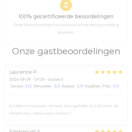
100% gecertificeerde beoordelingen
Onze klanten hebben na hun reservering een beoordeling
gegeven
Onze gastbeoordelingen
Laurence
P
2026-08-04
- 19:30 - Gasten 6
Service
:
5
/5
Atmosfeer
:
5
/5
Keuken
:
5
/5
Kwaliteit / Prijs
:
5
/5
Excellent restaurant. Serveur très agréable et à l'écoute. Se
remplit vite : mieux vaut réserver !
Emmanuel
A