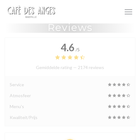
Cookies beheer paneel
Reviews
4.6
/5
Gemiddelde rating —
2174 reviews
Service
Atmosfeer
Menu's
Kwaliteit/Prijs