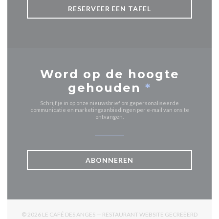
RESERVEER EEN TAFEL
Word op de hoogte
gehouden
*
Schrijf je in op onze nieuwsbrief om gepersonaliseerde
communicatie en marketingaanbiedingen per e-mail van ons te
ontvangen.
ABONNEREN
© 2026 LE CAFÉ DES ANGES — RESTAURANT WEBSITE GECREËERD