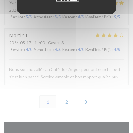
Yaminna
N
2026-05-21
- 20:15 - Gasten 2
Service
:
5
/5
Atmosfeer
:
5
/5
Keuken
:
4
/5
Kwaliteit / Prijs
:
5
/5
Martin
L
2026-05-17
- 11:00 - Gasten 3
Service
:
4
/5
Atmosfeer
:
4
/5
Keuken
:
4
/5
Kwaliteit / Prijs
:
4
/5
Nous sommes allés au Café des Anges pour un brunch. Tout
s'est bien passé. Service aimable et bon rapport qualité prix.
1
2
3