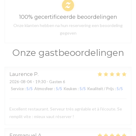
100% gecertificeerde beoordelingen
Onze klanten hebben na hun reservering een beoordeling
gegeven
Onze gastbeoordelingen
Laurence
P
2026-08-04
- 19:30 - Gasten 6
Service
:
5
/5
Atmosfeer
:
5
/5
Keuken
:
5
/5
Kwaliteit / Prijs
:
5
/5
Excellent restaurant. Serveur très agréable et à l'écoute. Se
remplit vite : mieux vaut réserver !
Emmanuel
A