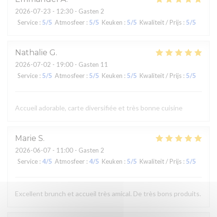
2026-07-23
- 12:30 - Gasten 2
Service
:
5
/5
Atmosfeer
:
5
/5
Keuken
:
5
/5
Kwaliteit / Prijs
:
5
/5
Nathalie
G
2026-07-02
- 19:00 - Gasten 11
Service
:
5
/5
Atmosfeer
:
5
/5
Keuken
:
5
/5
Kwaliteit / Prijs
:
5
/5
Accueil adorable, carte diversifiée et très bonne cuisine
Marie
S
2026-06-07
- 11:00 - Gasten 2
Service
:
4
/5
Atmosfeer
:
4
/5
Keuken
:
5
/5
Kwaliteit / Prijs
:
5
/5
Excellent brunch et accueil très amical. De très bons produits.