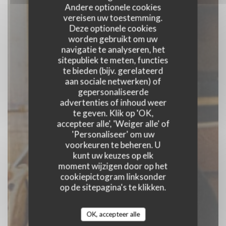
Andere optionele cookies
vereisen uw toestemming.
Deze optionele cookies
worden gebruikt om uw
navigatie te analyseren, het
sitepubliek te meten, functies
te bieden (bijv. gerelateerd
Le café des anges
aan sociale netwerken) of
gepersonaliseerde
advertenties of inhoud weer
COFFEE RESTAURANT
|
PARIS
te geven. Klik op 'OK,
accepteer alle', 'Weiger alle' of
'Personaliseer' om uw
RESERVEER EEN TAFEL
voorkeuren te beheren. U
kunt uw keuzes op elk
moment wijzigen door op het
cookiepictogram linksonder
op de sitepagina's te klikken.
OK, accepteer alle