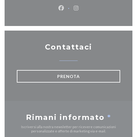
Facebook ((apre una nuova fines
Instagram ((apre una nuov
Contattaci
PRENOTA
Rimani informato
*
Iscriversi alla nostra newsletter per ricevere comunicazioni
personalizzate e offerte di marketing via e-mail.