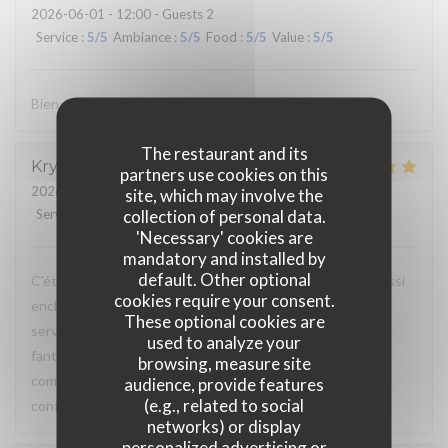
2026-06-01
- 12:00 - Guests 2
Service
:
5
/5
Ambiance
:
5
/5
Food
:
5
/5
Value
:
5
/5
Bien évidemment !
The restaurant and its
Krystale
L
partners use cookies on this
2026-05-31
- 10:00 - Guests 2
site, which may involve the
collection of personal data.
Service
:
5
/5
Ambiance
:
5
/5
Food
:
5
/5
Value
:
5
/5
'Necessary' cookies are
mandatory and installed by
default. Other optional
C'était la quatrième fois que j'y allais et je suis toujours aussi
cookies require your consent.
enchantée ! Le lieu est vraiment sympa, les serveurs et
These optional cookies are
serveuses sont très agréables et la nourriture est
used to analyze your
fantastique. Je m'y rends à chaque fois pour la même
browsing, measure site
commande : la formule brunch et les tartines beurre-
audience, provide features
(e.g., related to social
confiture... délicieux !
networks) or display
personalized advertising or