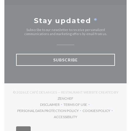
Stay updated
*
Subscribe to our newsletter to receive personalized
communications and marketing offers by email from us.
SUBSCRIBE
© 2026 LE CAFÉ DES ANGES — RESTAURANT WEBSITE CREATED BY
((OPENS IN A NEW WINDOW))
ZENCHEF
DISCLAIMER
TERMS OF USE
((OPENS IN A NEW WINDOW))
((OPENS IN A NEW WINDOW))
PERSONAL DATA PROTECTION POLICY
COOKIES POLICY
((OPENS IN A NEW WINDOW))
((OPENS IN A NEW 
ACCESSIBILITY
((OPENS IN A NEW WINDOW))