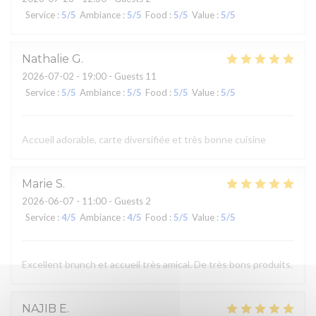
Service
:
5
/5
Ambiance
:
5
/5
Food
:
5
/5
Value
:
5
/5
Nathalie
G
2026-07-02
- 19:00 - Guests 11
Service
:
5
/5
Ambiance
:
5
/5
Food
:
5
/5
Value
:
5
/5
Accueil adorable, carte diversifiée et très bonne cuisine
Marie
S
2026-06-07
- 11:00 - Guests 2
Service
:
4
/5
Ambiance
:
4
/5
Food
:
5
/5
Value
:
5
/5
Excellent brunch et accueil très amical. De très bons produits.
NAJIB
E