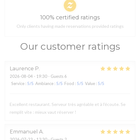
100% certified ratings
Only clients having made reservations provided ratings
Our customer ratings
Laurence
P
2026-08-04
- 19:30 - Guests 6
Service
:
5
/5
Ambiance
:
5
/5
Food
:
5
/5
Value
:
5
/5
Excellent restaurant. Serveur très agréable et à l'écoute. Se
remplit vite : mieux vaut réserver !
Emmanuel
A
2026-07-23
- 12:30 - Guests 2