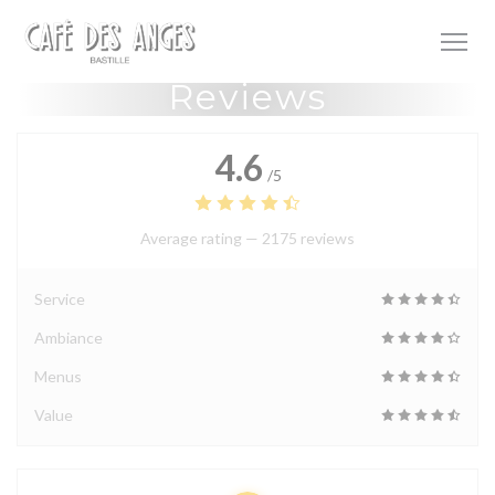
Personalizing your cookie choices
Reviews
4.6
/5
Average rating —
2175 reviews
Service
Ambiance
Menus
Value