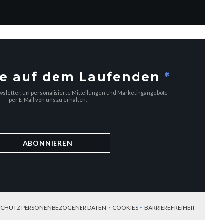
ie auf dem Laufenden
*
sletter, um personalisierte Mitteilungen und Marketingangebote
per E-Mail von uns zu erhalten.
ABONNIEREN
 SCHUTZ PERSONENBEZOGENER DATEN
COOKIES
BARRIEREFREIHEIT
))
((ÖFFNET EIN NEUES FENSTER))
((ÖFFNET EIN NEUES FENSTER))
((ÖFFNET EIN NEU