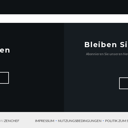
Bleiben S
ren
Abonnieren Sie unseren New
((ÖFFNET EIN NEUES FENSTER))
VON
ZENCHEF
IMPRESSUM
NUTZUNGSBEDINGUNGEN
POLITIK ZUM
((ÖFFNET EIN NEUES FENSTER))
((ÖFFNET EIN NEUES FENSTER