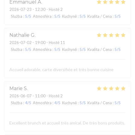
Emmanuel
A
2026-07-23
- 12:30 - Hosté 2
Služba
:
5
/5
Atmosféra
:
5
/5
Kuchyně
:
5
/5
Kvalita / Cena
:
5
/5
Nathalie
G
2026-07-02
- 19:00 - Hosté 11
Služba
:
5
/5
Atmosféra
:
5
/5
Kuchyně
:
5
/5
Kvalita / Cena
:
5
/5
Accueil adorable, carte diversifiée et très bonne cuisine
Marie
S
2026-06-07
- 11:00 - Hosté 2
Služba
:
4
/5
Atmosféra
:
4
/5
Kuchyně
:
5
/5
Kvalita / Cena
:
5
/5
Excellent brunch et accueil très amical. De très bons produits.