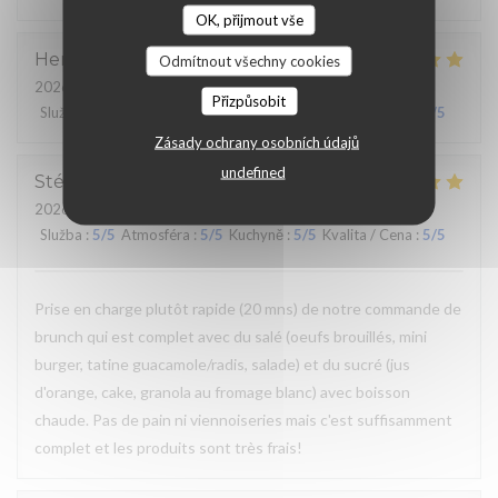
OK, přijmout vše
Henri
K
Odmítnout všechny cookies
2026-05-25
- 20:00 - Hosté 10
Přizpůsobit
Služba
:
5
/5
Atmosféra
:
5
/5
Kuchyně
:
5
/5
Kvalita / Cena
:
5
/5
Zásady ochrany osobních údajů
undefined
Stéphanie
M
2026-05-24
- 12:00 - Hosté 2
Služba
:
5
/5
Atmosféra
:
5
/5
Kuchyně
:
5
/5
Kvalita / Cena
:
5
/5
Prise en charge plutôt rapide (20 mns) de notre commande de
brunch qui est complet avec du salé (oeufs brouillés, mini
burger, tatine guacamole/radis, salade) et du sucré (jus
d'orange, cake, granola au fromage blanc) avec boisson
chaude. Pas de pain ni viennoiseries mais c'est suffisamment
complet et les produits sont très frais!