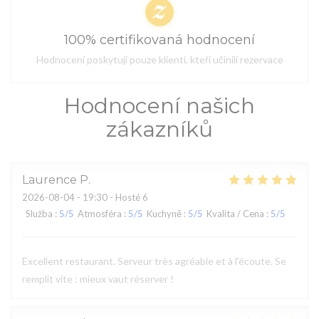
100% certifikovaná hodnocení
Hodnocení poskytují pouze klienti, kteří učinili rezervace
Hodnocení našich
zákazníků
Laurence
P
2026-08-04
- 19:30 - Hosté 6
Služba
:
5
/5
Atmosféra
:
5
/5
Kuchyně
:
5
/5
Kvalita / Cena
:
5
/5
Excellent restaurant. Serveur très agréable et à l'écoute. Se
remplit vite : mieux vaut réserver !