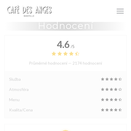
Panel pro správu cookies
Hodnocení
4.6
/5
Průměrné hodnocení —
2174 hodnoceni
Služba
Atmosféra
Menu
Kvalita/Cena