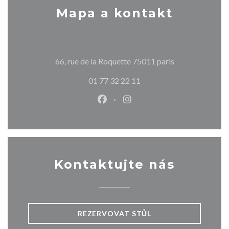
Mapa a kontakt
((otevře se v n
66, rue de la Roquette 75011 paris
01 77 32 22 11
Facebook ((otevře se v novém o
Instagram ((otevře se v n
Kontaktujte nás
REZERVOVAT STŮL