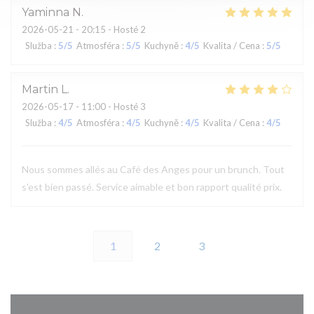
Yaminna
N
2026-05-21
- 20:15 - Hosté 2
Služba
:
5
/5
Atmosféra
:
5
/5
Kuchyně
:
4
/5
Kvalita / Cena
:
5
/5
Martin
L
2026-05-17
- 11:00 - Hosté 3
Služba
:
4
/5
Atmosféra
:
4
/5
Kuchyně
:
4
/5
Kvalita / Cena
:
4
/5
Nous sommes allés au Café des Anges pour un brunch. Tout
s'est bien passé. Service aimable et bon rapport qualité prix.
1
2
3