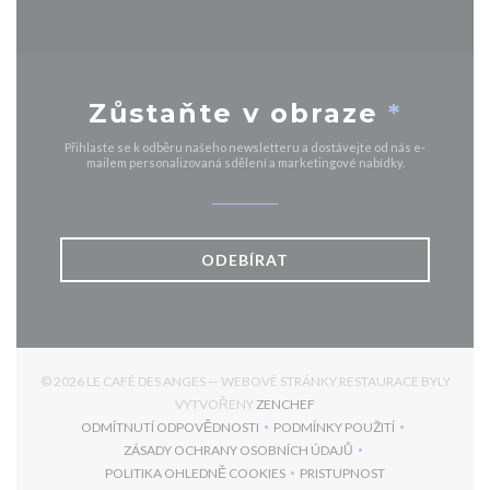
Zůstaňte v obraze
*
Přihlaste se k odběru našeho newsletteru a dostávejte od nás e-
mailem personalizovaná sdělení a marketingové nabídky.
ODEBÍRAT
© 2026 LE CAFÉ DES ANGES — WEBOVÉ STRÁNKY RESTAURACE BYLY
((OTEVŘE SE V NOVÉM OKNĚ
VYTVOŘENY
ZENCHEF
ODMÍTNUTÍ ODPOVĚDNOSTI
PODMÍNKY POUŽITÍ
((OTEVŘE SE V NOVÉM OKNĚ))
((OTEVŘE SE V NOVÉM 
ZÁSADY OCHRANY OSOBNÍCH ÚDAJŮ
((OTEVŘE SE V NOVÉM OKNĚ))
POLITIKA OHLEDNĚ COOKIES
PRISTUPNOST
((OTEVŘE SE V NOVÉM OKNĚ))
((OTEVŘE SE V NOVÉM 