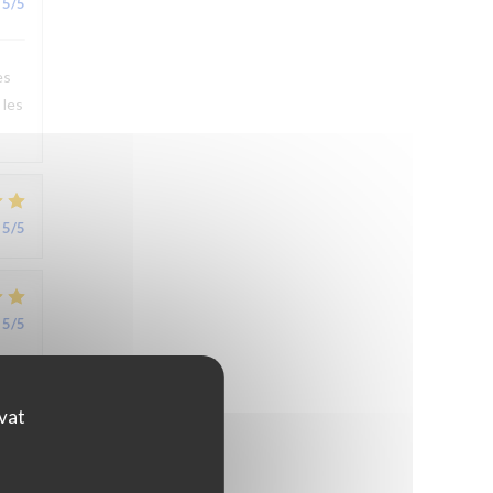
5
/5
es
 les
5
/5
5
/5
r,
ovat