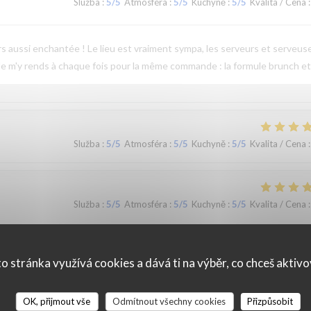
Služba
:
5
/5
Atmosféra
:
5
/5
Kuchyně
:
5
/5
Kvalita / Cena
:
jours aussi enchantée ! Le lieu est vraiment sympa, les serveurs et serveus
 Je m'y rends à chaque fois pour la même commande : la formule brunch et
Služba
:
5
/5
Atmosféra
:
5
/5
Kuchyně
:
5
/5
Kvalita / Cena
:
Služba
:
5
/5
Atmosféra
:
5
/5
Kuchyně
:
5
/5
Kvalita / Cena
:
ande de brunch qui est complet avec du salé (oeufs brouillés, mini burge
o stránka využívá cookies a dává ti na výběr, co chceš aktiv
ange, cake, granola au fromage blanc) avec boisson chaude. Pas de pain ni
produits sont très frais!
OK, přijmout vše
Odmítnout všechny cookies
Přizpůsobit