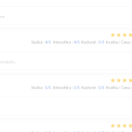
ine
Služba
:
4
/5
Atmosféra
:
4
/5
Kuchyně
:
5
/5
Kvalita / Cena
:
produits.
Služba
:
5
/5
Atmosféra
:
5
/5
Kuchyně
:
5
/5
Kvalita / Cena
: