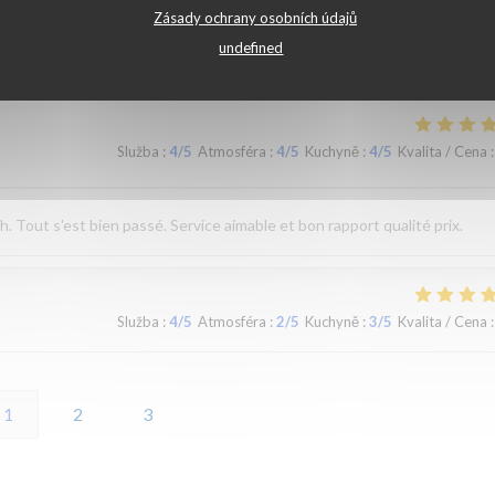
Zásady ochrany osobních údajů
undefined
Služba
:
5
/5
Atmosféra
:
5
/5
Kuchyně
:
4
/5
Kvalita / Cena
:
Služba
:
4
/5
Atmosféra
:
4
/5
Kuchyně
:
4
/5
Kvalita / Cena
:
Tout s'est bien passé. Service aimable et bon rapport qualité prix.
Služba
:
4
/5
Atmosféra
:
2
/5
Kuchyně
:
3
/5
Kvalita / Cena
:
1
2
3