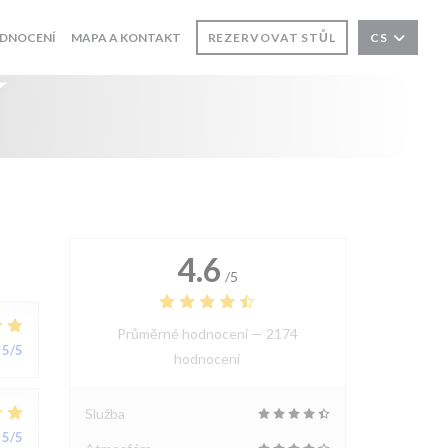
DNOCENÍ
MAPA A KONTAKT
REZERVOVAT STŮL
CS
í
4.6
/5
Průměrné hodnocení —
2174
5
/5
hodnoceni
Služba
5
/5