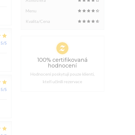
Atmosféra
Menu
Kvalita/Cena
5
/5
100% certifikovaná
hodnocení
Hodnocení poskytují pouze klienti,
kteří učinili rezervace
5
/5