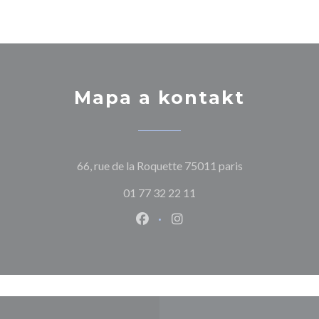
Mapa a kontakt
((otevře se v n
66, rue de la Roquette 75011 paris
01 77 32 22 11
Facebook ((otevře se v novém o
Instagram ((otevře se v n