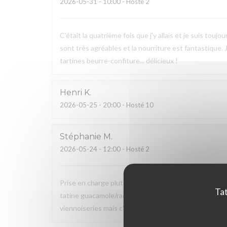
2026-05-31
- 10:00 - Hosté 2
C'était la quatrième fois que j'y allais et je suis tou
sont très agréables et la nourriture est fantastique.
tartines beurre-confiture... délicieux !
Henri
K
2026-05-25
- 20:00 - Hosté 10
Stéphanie
M
2026-05-24
- 12:00 - Hosté 2
Prise en charge plutôt rapide (20 mns) de notre comm
Tat
tatine guacamole/radis, salade) et du sucré (jus d'or
viennoiseries mais c'est suffisamment complet et les 