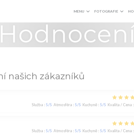
MENU
FOTOGRAFIE
HO
Hodnocen
í našich zákazníků
Služba
:
5
/5
Atmosféra
:
5
/5
Kuchyně
:
5
/5
Kvalita / Cena
:
Služba
:
5
/5
Atmosféra
:
5
/5
Kuchyně
:
5
/5
Kvalita / Cena
: