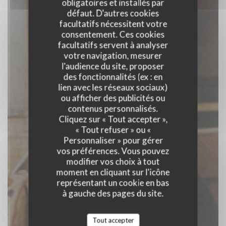
obligatoires et installés par
défaut. D'autres cookies
facultatifs nécessitent votre
consentement. Ces cookies
facultatifs servent à analyser
votre navigation, mesurer
l'audience du site, proposer
des fonctionnalités (ex : en
Le café des anges
lien avec les réseaux sociaux)
ou afficher des publicités ou
contenus personnalisés.
CAFÉ RESTAURANT
|
PARIS
Cliquez sur « Tout accepter »,
« Tout refuser » ou «
Personnaliser » pour gérer
RÉSERVER
vos préférences. Vous pouvez
modifier vos choix à tout
moment en cliquant sur l'icône
représentant un cookie en bas
à gauche des pages du site.
Tout accepter